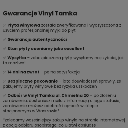
Gwarancje Vinyl Tamka
✅
Płyta winylowa
została zweryfikowana i wyczyszczona z
użyciem profesjonalnej myjki do płyt
✅
Gwarancja autentyczności
✅
Stan płyty oceniamy jako excellent
✅
Wysyłka
– zabezpieczoną płytę wysyłamy najszybciej, jak
to możliwe!
✅
14 dni na zwrot
– pełna satysfakcja
✅
Bezpieczne pakowanie
– lata doświadczeń sprawiły, że
pakujemy płyty winylowe bez ryzyka uszkodzeń
✅
Odbiór w Vinyl Tamka ul. Chmielna 20
– po złożeniu
zamówienia, dostaniesz maila z informacją o jego statusie;
zamówienie możesz odebrać i opłacić w sklepie
stacjonarnym w Warszawie*
*zalecamy wcześniejszy zakup winyla na stronie internetowej
z opcją odbioru osobistego, co ułatwi obsłudze