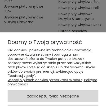
Blues
Nowe płyty winylowe Soul
Używane płyty winylowe
Nowe płyty winylowe Folk
Funk
Nowe płyty winylowe
Używane płyty winylowe
Muzyka Alternatywna
Muzyka Klasyczna
Nowe płyty winylowe Rock
Historie zespołów
Dbamy o Twoją prywatność
Pliki cookies i pokrewne im technologie umożliwiają
poprawne działanie strony i pomagają nam
dostosować ofertę do Twoich potrzeb. Możesz
zaakceptować wykorzystanie przez nas wszystkich
Kontakt:
tych plików i przejść do sklepu lub dostosować użycie
t:
+48 609 155 327
plików do swoich preferencji, wybierając opcję
e:
vinyltamka@gmail.com
"Dostosuj zgody".
ul. Chmielna 20, 00-020 Warszawa
Więcej o plikach cookies przeczytasz w naszej Polityce
prywatności.
ZAMÓWIENIA
zaakceptuj tylko niezbędne