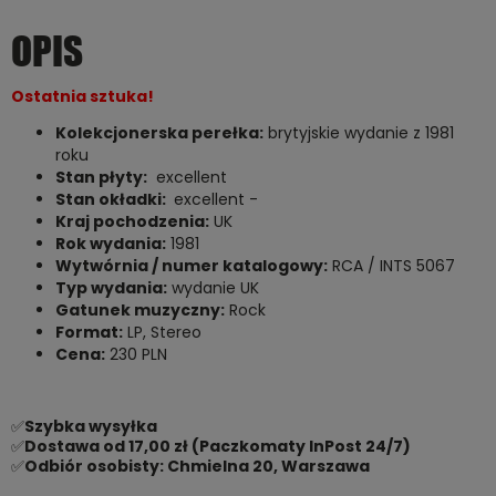
OPIS
Ostatnia sztuka!
Kolekcjonerska perełka:
brytyjskie wydanie z 1981
roku
Stan płyty:
excellent
Stan okładki:
excellent -
Kraj pochodzenia:
UK
Rok wydania:
1981
Wytwórnia / numer katalogowy:
RCA / INTS 5067
Typ wydania:
wydanie UK
Gatunek muzyczny:
Rock
Format:
LP, Stereo
Cena:
230 PLN
✅
Szybka wysyłka
✅
Dostawa od 17,00 zł (Paczkomaty InPost 24/7)
✅
Odbiór osobisty: Chmielna 20, Warszawa