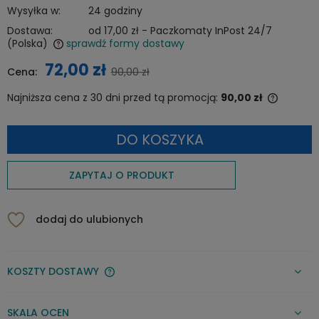
Wysyłka w:
24 godziny
Dostawa:
od 17,00 zł
- Paczkomaty InPost 24/7
(Polska)
sprawdź formy dostawy
Cena nie zawiera ewentualnych kosztów płatności
72,00 zł
Cena:
90,00 zł
Najniższa cena z 30 dni przed tą promocją:
90,00 zł
Jeżeli 
niż 30 d
DO KOSZYKA
cena od
pojawił 
ZAPYTAJ O PRODUKT
dodaj do ulubionych
KOSZTY DOSTAWY
CENA NIE ZAWIERA EWENTUALNYCH KOSZTÓW PŁATNOŚCI
SKALA OCEN