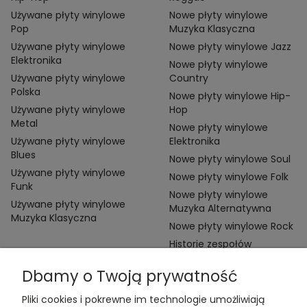
Używane płyty winylowe
Nowe płyty winylowe
Pop
Muzyka Klasyczna
Używane płyty winylowe
Nowe płyty winylowe Jazz
Elektronika
Nowe płyty winylowe
Używane płyty winylowe
Country
Polska
Nowe płyty winylowe Hip-
Używane płyty winylowe
Hop
Metal
Nowe płyty winylowe
Używane płyty winylowe
Elektronika
Blues
Nowe płyty winylowe Soul
Używane płyty winylowe
Nowe płyty winylowe Folk
Funk
Nowe płyty winylowe
Używane płyty winylowe
Muzyka Alternatywna
Muzyka Klasyczna
Nowe płyty winylowe Rock
Historie zespołów
Dbamy o Twoją prywatność
Pliki cookies i pokrewne im technologie umożliwiają