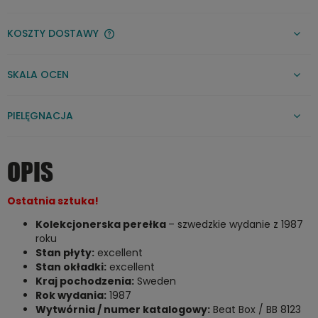
KOSZTY DOSTAWY
CENA NIE ZAWIERA EWENTUALNYCH KOSZTÓW PŁATNOŚCI
SKALA OCEN
PIELĘGNACJA
OPIS
Ostatnia sztuka!
Kolekcjonerska perełka
– szwedzkie wydanie z 1987
roku
Stan płyty:
excellent
Stan okładki:
excellent
Kraj pochodzenia:
Sweden
Rok wydania:
1987
Wytwórnia / numer katalogowy:
Beat Box / BB 8123