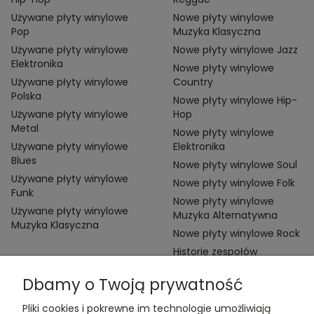
Używane płyty winylowe
Nowe płyty winylowe
Pop
Muzyka Klasyczna
Używane płyty winylowe
Nowe płyty winylowe Jazz
Elektronika
Nowe płyty winylowe
Używane płyty winylowe
Country
Polska
Nowe płyty winylowe Hip-
Używane płyty winylowe
Hop
Metal
Nowe płyty winylowe
Używane płyty winylowe
Elektronika
Blues
Nowe płyty winylowe Soul
Używane płyty winylowe
Nowe płyty winylowe Folk
Funk
Nowe płyty winylowe
Używane płyty winylowe
Muzyka Alternatywna
Muzyka Klasyczna
Nowe płyty winylowe Rock
Historie zespołów
Dbamy o Twoją prywatność
Pliki cookies i pokrewne im technologie umożliwiają