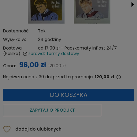
Dostępność:
Tak
Wysyłka w:
24 godziny
Dostawa:
od 17,00 zł
- Paczkomaty InPost 24/7
(Polska)
sprawdź formy dostawy
Cena nie zawiera ewentualnych kosztów płatności
96,00 zł
Cena:
120,00 zł
Najniższa cena z 30 dni przed tą promocją:
120,00 zł
Jeżeli 
niż 30 
DO KOSZYKA
cena o
pojawił
ZAPYTAJ O PRODUKT
dodaj do ulubionych