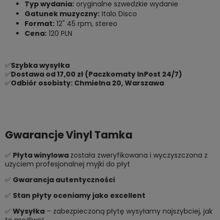
Typ wydania:
oryginalne szwedzkie wydanie
Gatunek muzyczny:
Italo Disco
Format:
12" 45 rpm, stereo
Cena:
120 PLN
✅
Szybka wysyłka
✅
Dostawa od 17,00 zł (Paczkomaty InPost 24/7)
✅
Odbiór osobisty: Chmielna 20, Warszawa
Gwarancje Vinyl Tamka
✅
Płyta winylowa
została zweryfikowana i wyczyszczona z
użyciem profesjonalnej myjki do płyt
✅
Gwarancja autentyczności
✅
Stan płyty oceniamy jako excellent
✅
Wysyłka
– zabezpieczoną płytę wysyłamy najszybciej, jak