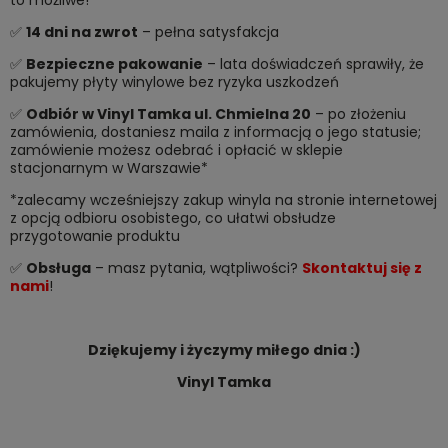
to możliwe!
✅
14 dni na zwrot
– pełna satysfakcja
✅
Bezpieczne pakowanie
– lata doświadczeń sprawiły, że
pakujemy płyty winylowe bez ryzyka uszkodzeń
✅
Odbiór w Vinyl Tamka ul. Chmielna 20
– po złożeniu
zamówienia, dostaniesz maila z informacją o jego statusie;
zamówienie możesz odebrać i opłacić w sklepie
stacjonarnym w Warszawie*
*zalecamy wcześniejszy zakup winyla na stronie internetowej
z opcją odbioru osobistego, co ułatwi obsłudze
przygotowanie produktu
✅
Obsługa
– masz pytania, wątpliwości?
Skontaktuj się z
nami
!
Dziękujemy i życzymy miłego dnia :)
Vinyl Tamka