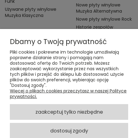
Funk
Nowe płyty winylowe
Używane płyty winylowe
Muzyka Alternatywna
Muzyka Klasyczna
Nowe płyty winylowe Rock
Historie zespołów
Dbamy o Twoją prywatność
Pliki cookies i pokrewne im technologie umożliwiają
poprawne działanie strony i pomagają nam
dostosować ofertę do Twoich potrzeb. Możesz
zaakceptować wykorzystanie przez nas wszystkich
Kontakt:
tych plików i przejść do sklepu lub dostosować użycie
t:
+48 609 155 327
plików do swoich preferencji, wybierając opcję
e:
vinyltamka@gmail.com
"Dostosuj zgody".
ul. Chmielna 20, 00-020 Warszawa
Więcej o plikach cookies przeczytasz w naszej Polityce
prywatności.
ZAMÓWIENIA
zaakceptuj tylko niezbędne
POMOC
dostosuj zgody