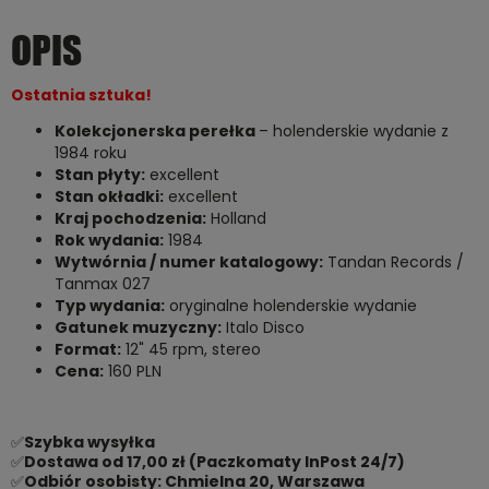
OPIS
Ostatnia sztuka!
Kolekcjonerska perełka
– holenderskie wydanie z
1984 roku
Stan płyty:
excellent
Stan okładki:
excellent
Kraj pochodzenia:
Holland
Rok wydania:
1984
Wytwórnia / numer katalogowy:
Tandan Records /
Tanmax 027
Typ wydania:
oryginalne holenderskie wydanie
Gatunek muzyczny:
Italo Disco
Format:
12" 45 rpm, stereo
Cena:
160 PLN
✅
Szybka wysyłka
✅
Dostawa od 17,00 zł (Paczkomaty InPost 24/7)
✅
Odbiór osobisty: Chmielna 20, Warszawa