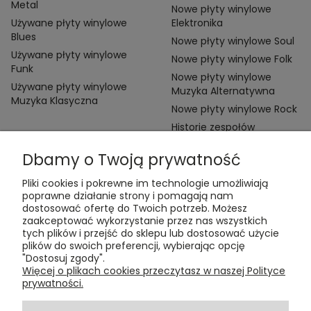
Metal
Nowe płyty winylowe
Używane płyty winylowe
Elektronika
Blues
Nowe płyty winylowe Soul
Używane płyty winylowe
Nowe płyty winylowe Folk
Funk
Nowe płyty winylowe
Używane płyty winylowe
Muzyka Alternatywna
Muzyka Klasyczna
Nowe płyty winylowe Rock
Historie zespołów
Dbamy o Twoją prywatność
Pliki cookies i pokrewne im technologie umożliwiają
poprawne działanie strony i pomagają nam
dostosować ofertę do Twoich potrzeb. Możesz
zaakceptować wykorzystanie przez nas wszystkich
Kontakt:
tych plików i przejść do sklepu lub dostosować użycie
t:
+48 609 155 327
plików do swoich preferencji, wybierając opcję
e:
vinyltamka@gmail.com
"Dostosuj zgody".
ul. Chmielna 20, 00-020 Warszawa
Więcej o plikach cookies przeczytasz w naszej Polityce
prywatności.
ZAMÓWIENIA