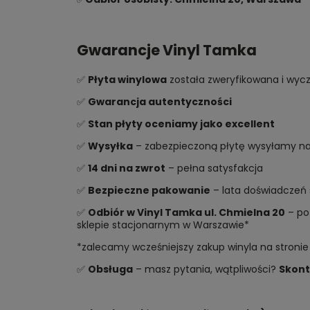
Gwarancje Vinyl Tamka
✅
Płyta winylowa
została zweryfikowana i wycz
✅
Gwarancja autentyczności
✅
Stan płyty oceniamy jako excellent
✅
Wysyłka
– zabezpieczoną płytę wysyłamy najs
✅
14 dni na zwrot
– pełna satysfakcja
✅
Bezpieczne pakowanie
– lata doświadczeń 
✅
Odbiór w Vinyl Tamka ul. Chmielna 20
– po 
sklepie stacjonarnym w Warszawie*
*zalecamy wcześniejszy zakup winyla na stronie
✅
Obsługa
– masz pytania, wątpliwości?
Skont