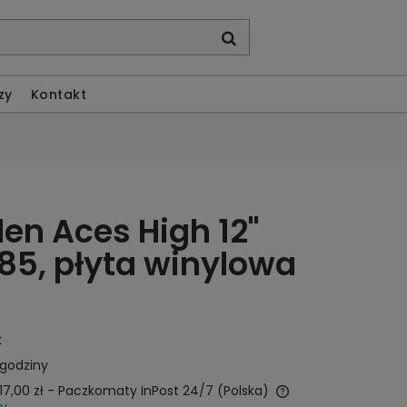
zy
Kontakt
den Aces High 12"
85, płyta winylowa
k
 godziny
17,00 zł
- Paczkomaty InPost 24/7
(Polska)
wy