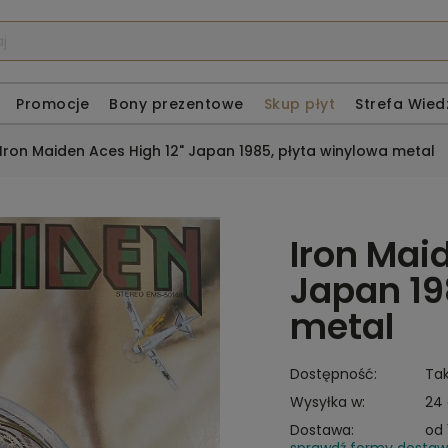
Promocje
Bony prezentowe
Skup płyt
Strefa Wied
Iron Maiden Aces High 12" Japan 1985, płyta winylowa metal
Iron Mai
Japan 19
metal
Dostępność:
Ta
Wysyłka w:
24
Dostawa:
od 
sprawdź formy dosta