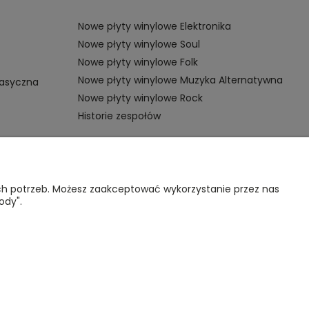
Nowe płyty winylowe Elektronika
Nowe płyty winylowe Soul
Nowe płyty winylowe Folk
Nowe płyty winylowe Muzyka Alternatywna
lasyczna
Nowe płyty winylowe Rock
Historie zespołów
OMOC
VINYL TAMKA
ich potrzeb. Możesz zaakceptować wykorzystanie przez nas
ody".
gulamin sklepu
Poznajmy się
nternetowego
Kontakt
lityka
rywatności