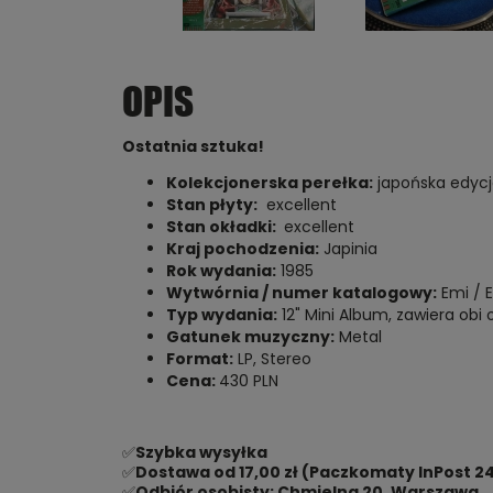
OPIS
Ostatnia sztuka!
Kolekcjonerska perełka:
japońska edycja
Stan płyty:
excellent
Stan okładki:
excellent
Kraj pochodzenia:
Japinia
Rok wydania:
1985
Wytwórnia / numer katalogowy:
Emi /
Typ wydania:
12" Mini Album, zawiera obi o
Gatunek muzyczny:
Metal
Format:
LP, Stereo
Cena:
430 PLN
✅
Szybka wysyłka
✅
Dostawa od 17,00 zł (Paczkomaty InPost 24
✅
Odbiór osobisty: Chmielna 20, Warszawa