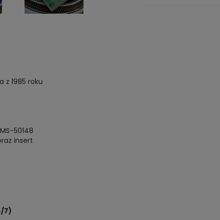
 z 1985 roku
EMS-50148
raz insert
/7)