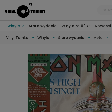
Winyle
Stare wydania
Winyle za 60 zł
Nowości
»
»
»
»
Vinyl Tamka
Winyle
Stare wydania
Metal