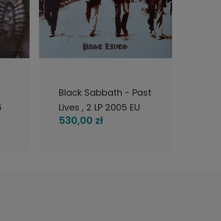
CI
POWIADOM O DOSTĘPNOŚCI
POWI
st
Black Sabbath - 13 , 2
Blac
LP 2013 EU
Sabb
230,00 zł
245,
1975