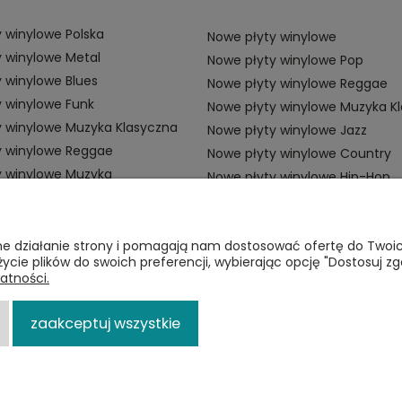
 winylowe Polska
Nowe płyty winylowe
 winylowe Metal
Nowe płyty winylowe Pop
 winylowe Blues
Nowe płyty winylowe Reggae
 winylowe Funk
Nowe płyty winylowe Muzyka K
y winylowe Muzyka Klasyczna
Nowe płyty winylowe Jazz
y winylowe Reggae
Nowe płyty winylowe Country
y winylowe Muzyka
Nowe płyty winylowe Hip-Hop
ZAMÓWIENIA
P
awne działanie strony i pomagają nam dostosować ofertę do Two
życie plików do swoich preferencji, wybierając opcję "Dostosuj zg
Płatności
Re
atności.
i
Dostawa
Po
zaakceptuj wszystkie
Zwroty
p