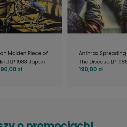
POWIADOM O DOSTĘPNOŚCI
POWIADOM O DOSTĘPNOŚ
nthrax Spreading
Black Sabbath - Pa
he Disease LP 1986
Lives , 2 LP 2005 EU
90,00 zł
530,00 zł
U Island
szy o promocjach!