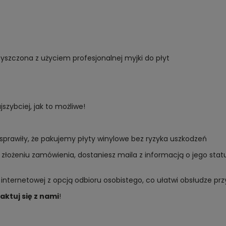
yszczona z użyciem profesjonalnej myjki do płyt
zybciej, jak to możliwe!
sprawiły, że pakujemy płyty winylowe bez ryzyka uszkodzeń
złożeniu zamówienia, dostaniesz maila z informacją o jego sta
 internetowej z opcją odbioru osobistego, co ułatwi obsłudze p
aktuj się z nami
!