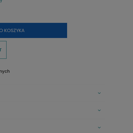
Cena nie zawiera ewentualnych
kosztów płatności
O KOSZYKA
T
onych
CENA NIE ZAWIERA EWENTUALNYCH
KOSZTÓW PŁATNOŚCI