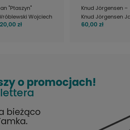
an "Ptaszyn"
Knud Jörgensen –
Wróblewski Wojciech
Knud Jörgensen J
120,00 zł
60,00 zł
arolak ?
Trio LP / Sweden
Mainstream LP 1974
olish Jazz
szy o promocjach!
lettera
na bieżąco
Tamka.