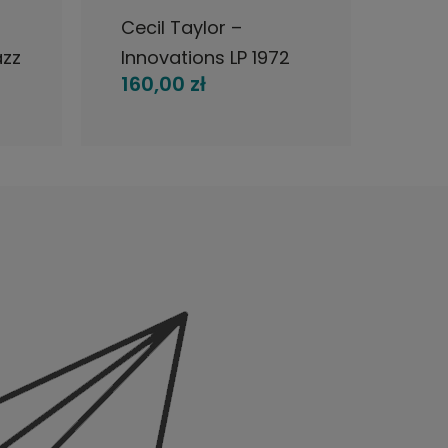
Cecil Taylor –
Gru
azz
Innovations LP 1972
Krzy
160,00 zł
250
Germany
Sad
Kos
1972