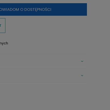
OWIADOM O DOSTĘPNOŚCI
T
onych