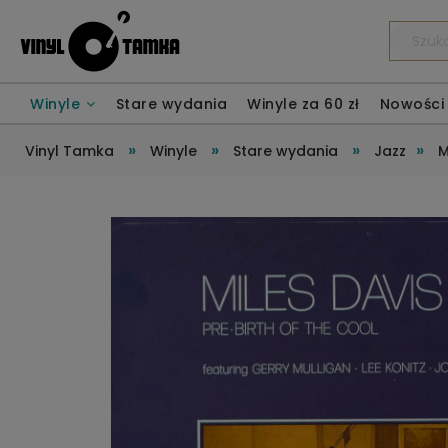
Winyle
Stare wydania
Winyle za 60 zł
Nowości
»
»
»
»
Vinyl Tamka
Winyle
Stare wydania
Jazz
M