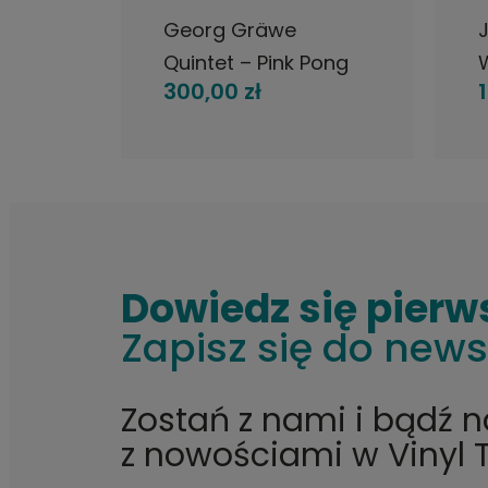
et, A
Georg Gräwe
J
, Vol.
Quintet – Pink Pong
300,00 zł
te
LP oryginał, Germany
K
P
Dowiedz się pierw
Zapisz się do news
Zostań z nami i bądź 
z nowościami w Vinyl 