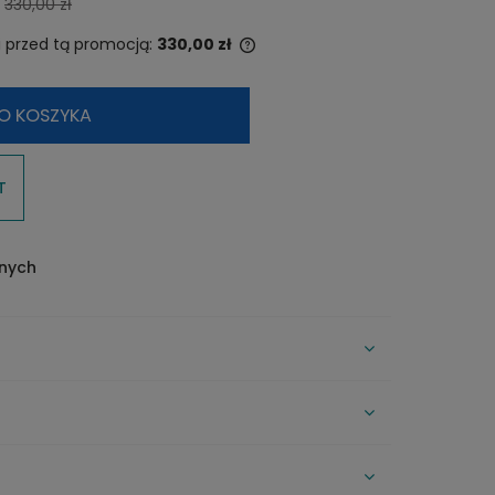
330,00 zł
kosztów płatności
i przed tą promocją:
330,00 zł
i produkt jest sprzedawany krócej
O KOSZYKA
 dni, wyświetlana jest najniższa
od momentu, kiedy produkt
ił się w sprzedaży.
T
onych
CENA NIE ZAWIERA EWENTUALNYCH
KOSZTÓW PŁATNOŚCI