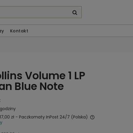
zy
Kontakt
llins Volume 1 LP
an Blue Note
k
 godziny
17,00 zł
- Paczkomaty InPost 24/7
(Polska)
wy
Cena nie zawiera ewentualnych