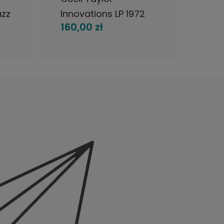
azz
Innovations LP 1972
Krzy
160,00 zł
250
Germany
Sad
Kos
1972