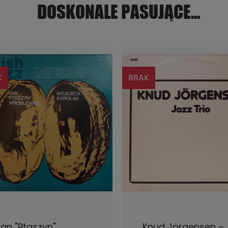
DOSKONALE PASUJĄCE...
K
BRAK
POWIADOM O DOSTĘPNOŚCI
POWIADOM O DOSTĘPNOŚ
an "Ptaszyn"
Knud Jörgensen –