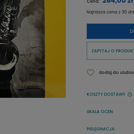
264,00 zł
Cena:
Najniższa cena z 30 dn
Jeżel
D
niż 30
cena 
pojaw
ZAPYTAJ O PRODUK
dodaj do ulubi
KOSZTY DOSTAWY
SKALA OCEN
PIELĘGNACJA