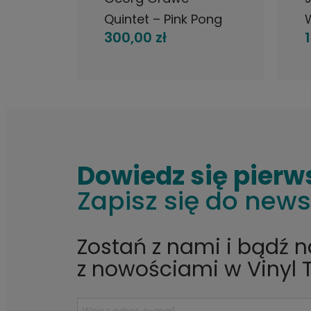
, Vol.
Quintet – Pink Pong
300,00 zł
te
LP oryginał, Germany
K
P
Dowiedz się pierw
Zapisz się do news
Zostań z nami i bądź 
z nowościami w Vinyl 