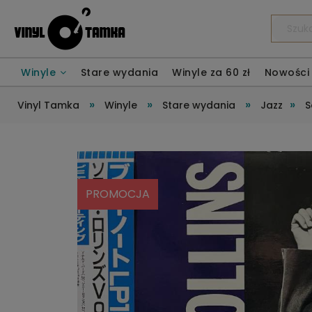
Winyle
Stare wydania
Winyle za 60 zł
Nowości
»
»
»
»
Vinyl Tamka
Winyle
Stare wydania
Jazz
S
PROMOCJA