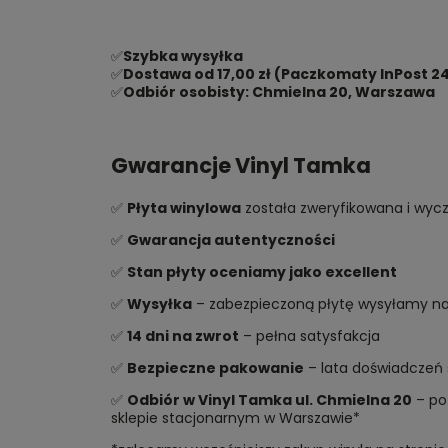
✅
Szybka wysyłka
✅
Dostawa od 17,00 zł (Paczkomaty InPost 24
✅
Odbiór osobisty: Chmielna 20, Warszawa
Gwarancje Vinyl Tamka
✅
Płyta winylowa
została zweryfikowana i wycz
✅
Gwarancja autentyczności
✅
Stan płyty oceniamy jako excellent
✅
Wysyłka
– zabezpieczoną płytę wysyłamy najs
✅
14 dni na zwrot
– pełna satysfakcja
✅
Bezpieczne pakowanie
– lata doświadczeń 
✅
Odbiór w Vinyl Tamka ul. Chmielna 20
– po 
sklepie stacjonarnym w Warszawie*