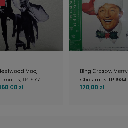
POWIADOM O DOSTĘPNOŚCI
POWIADOM O DOSTĘPNOŚ
Fleetwood Mac,
Bing Crosby, Merry
umours, LP 1977
Christmas, LP 1984
460,00 zł
170,00 zł
Japan, Warner Bros
Japan, MCA Recor
ecords, płyta
płyta winylowa
winylowa