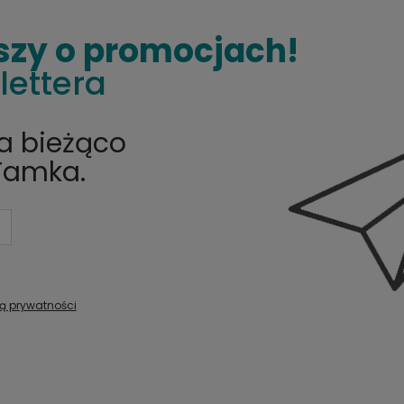
szy o promocjach!
lettera
na bieżąco
Tamka.
ką prywatności