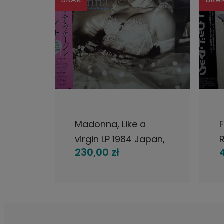
POWIADOM O DOSTĘPNOŚCI
hite
Madonna, Like a
3
virgin LP 1984 Japan,
R
230,00 zł
ta
Sire Records, płyta
winylowa
R