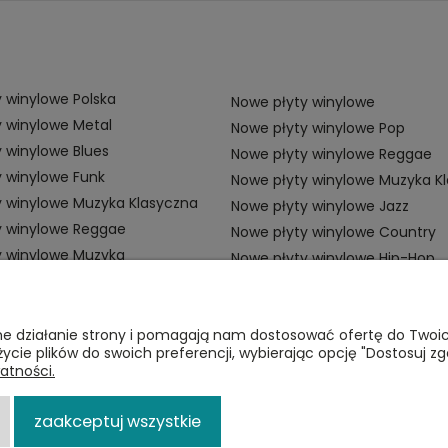
 winylowe Polska
Nowe płyty winylowe
 winylowe Metal
Nowe płyty winylowe Pop
 winylowe Blues
Nowe płyty winylowe Reggae
 winylowe Funk
Nowe płyty winylowe Muzyka K
y winylowe Muzyka Klasyczna
Nowe płyty winylowe Jazz
y winylowe Reggae
Nowe płyty winylowe Country
y winylowe Muzyka
Nowe płyty winylowe Hip-Hop
ZAMÓWIENIA
P
awne działanie strony i pomagają nam dostosować ofertę do Two
życie plików do swoich preferencji, wybierając opcję "Dostosuj zg
Płatności
Re
atności.
i
Dostawa
Po
zaakceptuj wszystkie
Zwroty
p