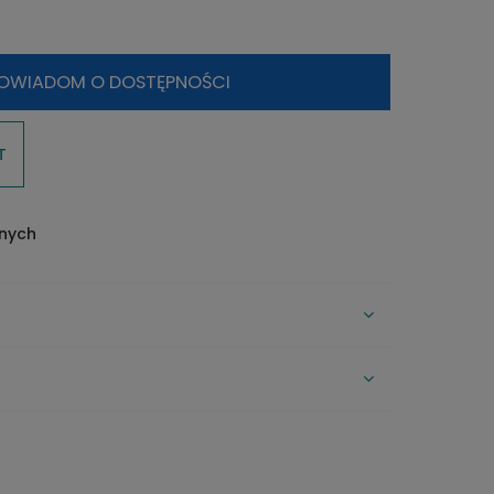
OWIADOM O DOSTĘPNOŚCI
T
onych