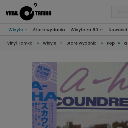
Winyle
Stare wydania
Winyle za 60 zł
Nowości
»
»
»
»
Vinyl Tamka
Winyle
Stare wydania
Pop
a