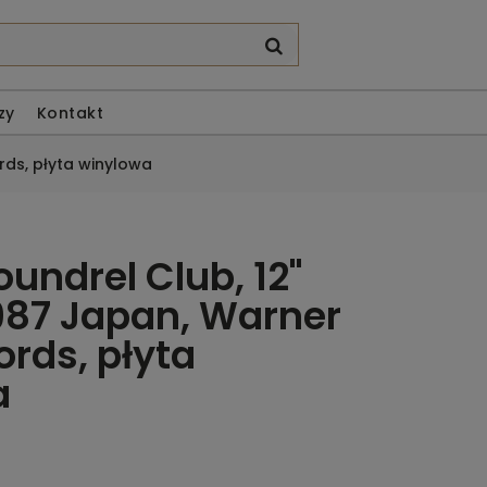
zy
Kontakt
rds, płyta winylowa
undrel Club, 12"
87 Japan, Warner
ords, płyta
a