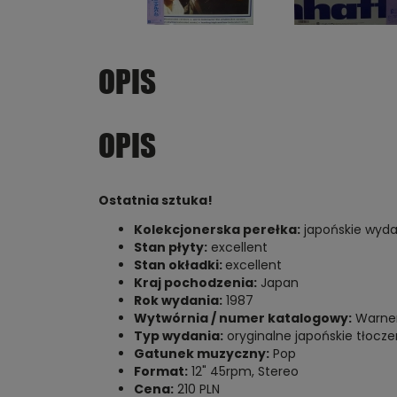
OPIS
OPIS
Ostatnia sztuka!
Kolekcjonerska perełka:
japońskie wydan
Stan płyty:
excellent
Stan okładki:
excellent
Kraj pochodzenia:
Japan
Rok wydania:
1987
Wytwórnia / numer katalogowy:
Warner
Typ wydania:
oryginalne japońskie tłoczeni
Gatunek muzyczny:
Pop
Format:
12" 45rpm, Stereo
Cena:
210 PLN