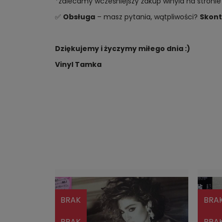
*zalecamy wcześniejszy zakup winyla na stronie
✅
Obsługa
– masz pytania, wątpliwości?
Skont
Dziękujemy i życzymy miłego dnia :)
Vinyl Tamka
BRAK
BRA
BRAK
BRA