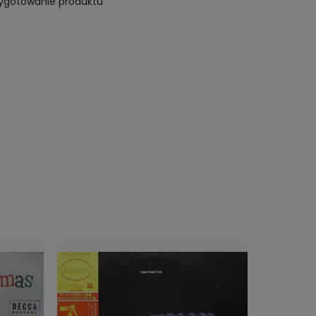
rzygotowanie produktu
OD RĘKI
OD RĘKI