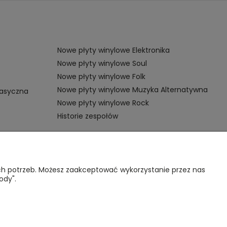
Nowe płyty winylowe Elektronika
Nowe płyty winylowe Soul
Nowe płyty winylowe Folk
Nowe płyty winylowe Muzyka Alternatywna
lasyczna
Nowe płyty winylowe Rock
Historie zespołów
OMOC
VINYL TAMKA
ich potrzeb. Możesz zaakceptować wykorzystanie przez nas
ody".
gulamin sklepu
Poznajmy się
nternetowego
Kontakt
lityka
rywatności