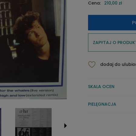
Cena:
210,00 zł
P
ZAPYTAJ O PRODUK
dodaj do ulubi
SKALA OCEN
PIELĘGNACJA