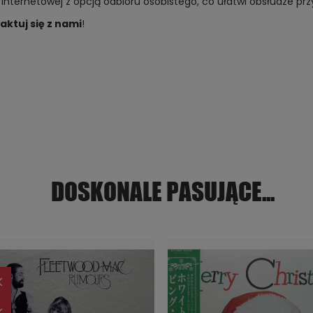
 internetowej z opcją odbioru osobistego, co ułatwi obsłudze p
aktuj się z nami
!
DOSKONALE PASUJĄCE...
K
K