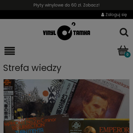
Płyty winylowe do 60 zł. Zobacz!
Zaloguj się
Strefa wiedzy