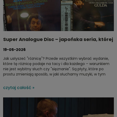
Super Analogue Disc – japońska seria, której
szukają miłośnicy klasyki
19-05-2026
Jak usłyszeć "różnicę"? Przede wszystkim wybrać wydanie,
które tę różnicę podaje na tacy i dla każdego – warunkiem
nie jest wybitny słuch czy "sięznanie". Są płyty, które po
prostu zmieniają sposób, w jaki słuchamy muzyki, w tym
przypadku klasycznej, i należy do nich audiofilska seria Super
Analogue. Dlaczego cieszy się takim poważaniem wśród
czytaj całość »
kolekcjonerów, a wielu z nich stawia je wyżej niż kultowe
nagrania Decca? Bo pozwala usłyszeć to, czego, zdawałoby
się, wcześniej na płycie nie było.