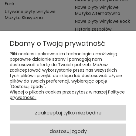
Funk
Nowe płyty winylowe
Używane płyty winylowe
Muzyka Alternatywna
Muzyka Klasyczna
Nowe płyty winylowe Rock
Historie zespołów
Dbamy o Twoją prywatność
Pliki cookies i pokrewne im technologie umożliwiają
poprawne działanie strony i pomagają nam
dostosować ofertę do Twoich potrzeb. Możesz
zaakceptować wykorzystanie przez nas wszystkich
Kontakt:
tych plików i przejść do sklepu lub dostosować użycie
t:
+48 609 155 327
plików do swoich preferencji, wybierając opcję
e:
vinyltamka@gmail.com
"Dostosuj zgody".
ul. Chmielna 20, 00-020 Warszawa
Więcej o plikach cookies przeczytasz w naszej Polityce
prywatności.
ZAMÓWIENIA
zaakceptuj tylko niezbędne
POMOC
dostosuj zgody