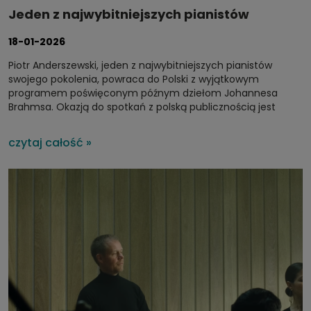
Jeden z najwybitniejszych pianistów
powraca z nowym albumem i ogłasza
18-01-2026
koncerty w Polsce
Piotr Anderszewski, jeden z najwybitniejszych pianistów
swojego pokolenia, powraca do Polski z wyjątkowym
programem poświęconym późnym dziełom Johannesa
Brahmsa. Okazją do spotkań z polską publicznością jest
premiera najnowszego albumu artysty Brahms: Late Piano
Works, wydanego nakładem wytwórni Warner Classics.
czytaj całość »