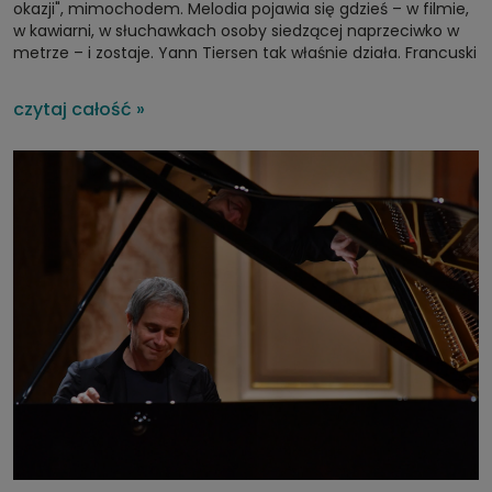
okazji", mimochodem. Melodia pojawia się gdzieś – w filmie,
w kawiarni, w słuchawkach osoby siedzącej naprzeciwko w
metrze – i zostaje. Yann Tiersen tak właśnie działa. Francuski
kompozytor i multiinstrumentalista z Bretanii pojawia się w
lutym 2026 w Polsce z solowym występem. 25 lutego zagra
czytaj całość »
w warszawskim Klubie Stodoła, dzień później – w krakowskim
Klubie Studio. To rzadka okazja, bo Tiersen nie jest artystą,
który regularnie gości na środkowoeuropejskich scenach.