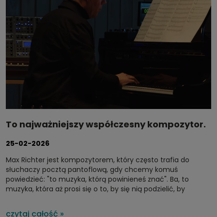
To najważniejszy współczesny kompozytor.
Jak Max Richter rozkochał w swojej muzyce
25-02-2026
świat?
Max Richter jest kompozytorem, który często trafia do
słuchaczy pocztą pantoflową, gdy chcemy komuś
powiedzieć: "to muzyka, którą powinieneś znać". Ba, to
muzyka, która aż prosi się o to, by się nią podzielić, by
doświadczać jej wspólnie. Brytyjski kompozytor i pianista
wystąpi 5 marca 2026 roku w Katowicach, w sali Narodowej
czytaj całość »