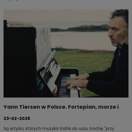
Orkiestry Symfonicznej Polskiego Radia – jednej z najlepiej
brzmiących sal koncertowych w Europie Środkowej. To
rzadka okazja, by usłyszeć jego muzykę w warunkach, na
jakie zasługuje.
Yann Tiersen w Polsce. Fortepian, morze i
muzyka, która nie szuka kategorii
23-02-2026
Są artyści, których muzyka trafia do uszu trochę "przy