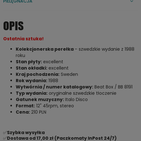
PIELĘGNACJA
OPIS
Ostatnia sztuka!
Kolekcjonerska perełka
– szwedzkie wydanie z 1988
roku
Stan płyty:
excellent
Stan okładki:
excellent
Kraj pochodzenia:
Sweden
Rok wydania:
1988
Wytwórnia / numer katalogowy:
Beat Box / BB 8191
Typ wydania:
oryginalne szwedzkie tłoczenie
Gatunek muzyczny:
Italo Disco
Format:
12" 45rpm, stereo
Cena:
210 PLN
✅
Szybka wysyłka
✅
Dostawa od 17,00 zł (Paczkomaty InPost 24/7)