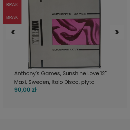
BRAK
BRAK
POWIADOM O DOSTĘPNOŚCI
Anthony's Games, Sunshine Love 12"
Maxi, Sweden, Italo Disco, płyta
90,00 zł
winylowa