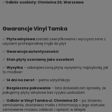
✅
Odbiór osobisty: Chmielna 20, Warszawa
Gwarancje Vinyl Tamka
✅
Płyta winylowa
została zweryfikowana i wyczyszczona z
użyciem profesjonalnej myjki do płyt
✅
Gwarancja autentyczności
✅
Stan płyty oceniamy jako excellent
✅
Wysyłka
– zabezpieczoną płytę wysyłamy najszybciej, jak
to możliwe!
✅
14 dni na zwrot
– pełna satysfakcja
✅
Bezpieczne pakowanie
– lata doświadczeń sprawiły, że
pakujemy płyty winylowe bez ryzyka uszkodzeń
✅
Odbiór w Vinyl Tamka ul. Chmielna 20
– po złożeniu
zamówienia, dostaniesz maila z informacją o jego statusie;
zamówienie możesz odebrać i opłacić w sklepie