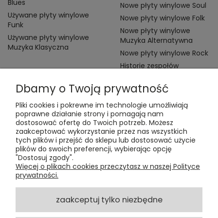
Blues
Nowe płyty winylowe Soul
Używane płyty winylowe
Nowe płyty winylowe Folk
Funk
Nowe płyty winylowe
Używane płyty winylowe
Muzyka Alternatywna
Muzyka Klasyczna
Nowe płyty winylowe Rock
Historie zespołów
Dbamy o Twoją prywatność
Pliki cookies i pokrewne im technologie umożliwiają
poprawne działanie strony i pomagają nam
dostosować ofertę do Twoich potrzeb. Możesz
zaakceptować wykorzystanie przez nas wszystkich
Kontakt:
tych plików i przejść do sklepu lub dostosować użycie
t:
+48 609 155 327
plików do swoich preferencji, wybierając opcję
e:
vinyltamka@gmail.com
"Dostosuj zgody".
ul. Chmielna 20, 00-020 Warszawa
Więcej o plikach cookies przeczytasz w naszej Polityce
prywatności.
ZAMÓWIENIA
zaakceptuj tylko niezbędne