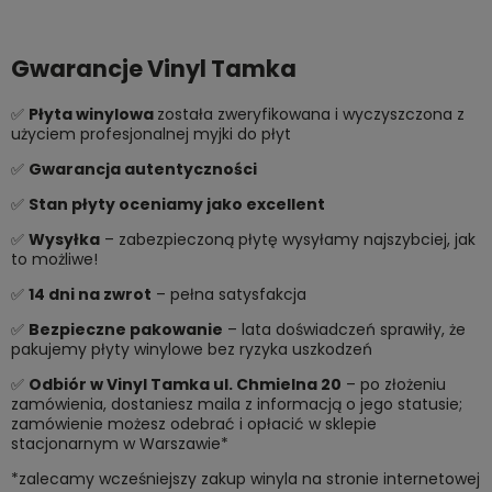
Gwarancje Vinyl Tamka
✅
Płyta winylowa
została zweryfikowana i wyczyszczona z
użyciem profesjonalnej myjki do płyt
✅
Gwarancja autentyczności
✅
Stan płyty oceniamy jako excellent
✅
Wysyłka
– zabezpieczoną płytę wysyłamy najszybciej, jak
to możliwe!
✅
14 dni na zwrot
– pełna satysfakcja
✅
Bezpieczne pakowanie
– lata doświadczeń sprawiły, że
pakujemy płyty winylowe bez ryzyka uszkodzeń
✅
Odbiór w Vinyl Tamka ul. Chmielna 20
– po złożeniu
zamówienia, dostaniesz maila z informacją o jego statusie;
zamówienie możesz odebrać i opłacić w sklepie
stacjonarnym w Warszawie*
*zalecamy wcześniejszy zakup winyla na stronie internetowej