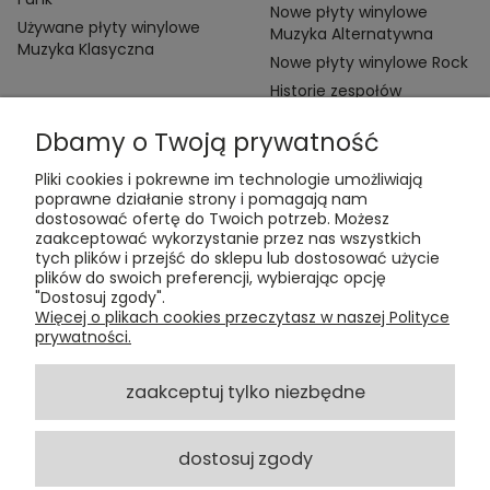
Nowe płyty winylowe
Używane płyty winylowe
Muzyka Alternatywna
Muzyka Klasyczna
Nowe płyty winylowe Rock
Historie zespołów
Dbamy o Twoją prywatność
Pliki cookies i pokrewne im technologie umożliwiają
poprawne działanie strony i pomagają nam
dostosować ofertę do Twoich potrzeb. Możesz
zaakceptować wykorzystanie przez nas wszystkich
Kontakt:
tych plików i przejść do sklepu lub dostosować użycie
t:
+48 609 155 327
plików do swoich preferencji, wybierając opcję
e:
vinyltamka@gmail.com
"Dostosuj zgody".
ul. Chmielna 20, 00-020 Warszawa
Więcej o plikach cookies przeczytasz w naszej Polityce
prywatności.
ZAMÓWIENIA
zaakceptuj tylko niezbędne
POMOC
dostosuj zgody