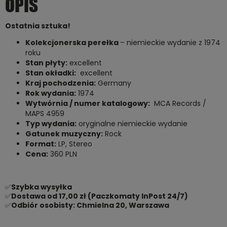
OPIS
Ostatnia sztuka!
Kolekcjonerska perełka
– niemieckie wydanie z 1974
roku
Stan płyty:
excellent
Stan okładki:
excellent
Kraj pochodzenia:
Germany
Rok wydania:
1974
Wytwórnia / numer katalogowy:
MCA Records /
MAPS 4959
Typ wydania:
oryginalne niemieckie wydanie
Gatunek muzyczny:
Rock
Format:
LP, Stereo
Cena:
360 PLN
✅
Szybka wysyłka
✅
Dostawa od 17,00 zł (Paczkomaty InPost 24/7)
✅
Odbiór osobisty: Chmielna 20, Warszawa