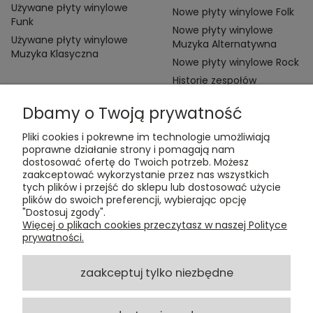
Używane płyty winylowe
Nowe płyty winylowe Folk
Funk
Nowe płyty winylowe
Używane płyty winylowe
Muzyka Alternatywna
Muzyka Klasyczna
Nowe płyty winylowe Rock
Historie zespołów
Dbamy o Twoją prywatność
Pliki cookies i pokrewne im technologie umożliwiają
poprawne działanie strony i pomagają nam
dostosować ofertę do Twoich potrzeb. Możesz
zaakceptować wykorzystanie przez nas wszystkich
Kontakt:
tych plików i przejść do sklepu lub dostosować użycie
t:
+48 609 155 327
plików do swoich preferencji, wybierając opcję
e:
vinyltamka@gmail.com
"Dostosuj zgody".
ul. Chmielna 20, 00-020 Warszawa
Więcej o plikach cookies przeczytasz w naszej Polityce
prywatności.
ZAMÓWIENIA
zaakceptuj tylko niezbędne
POMOC