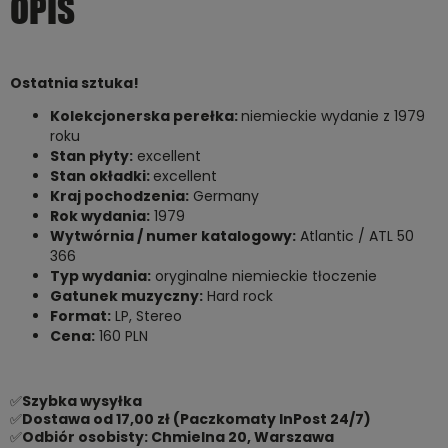
OPIS
Ostatnia sztuka!
Kolekcjonerska perełka:
niemieckie wydanie z 1979
roku
Stan płyty:
excellent
Stan okładki:
excellent
Kraj pochodzenia:
Germany
Rok wydania:
1979
Wytwórnia / numer katalogowy:
Atlantic / ATL 50
366
Typ wydania:
oryginalne niemieckie tłoczenie
Gatunek muzyczny:
Hard rock
Format:
LP, Stereo
Cena:
160 PLN
✅
Szybka wysyłka
✅
Dostawa od 17,00 zł (Paczkomaty InPost 24/7)
✅
Odbiór osobisty: Chmielna 20, Warszawa