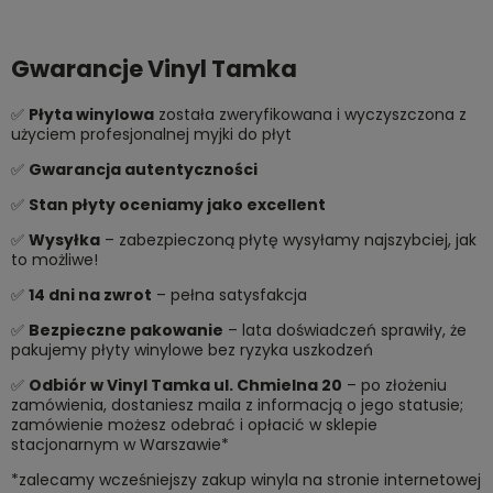
Gwarancje Vinyl Tamka
✅
Płyta winylowa
została zweryfikowana i wyczyszczona z
użyciem profesjonalnej myjki do płyt
✅
Gwarancja autentyczności
✅
Stan płyty oceniamy jako excellent
✅
Wysyłka
– zabezpieczoną płytę wysyłamy najszybciej, jak
to możliwe!
✅
14 dni na zwrot
– pełna satysfakcja
✅
Bezpieczne pakowanie
– lata doświadczeń sprawiły, że
pakujemy płyty winylowe bez ryzyka uszkodzeń
✅
Odbiór w Vinyl Tamka ul. Chmielna 20
– po złożeniu
zamówienia, dostaniesz maila z informacją o jego statusie;
zamówienie możesz odebrać i opłacić w sklepie
stacjonarnym w Warszawie*
*zalecamy wcześniejszy zakup winyla na stronie internetowej