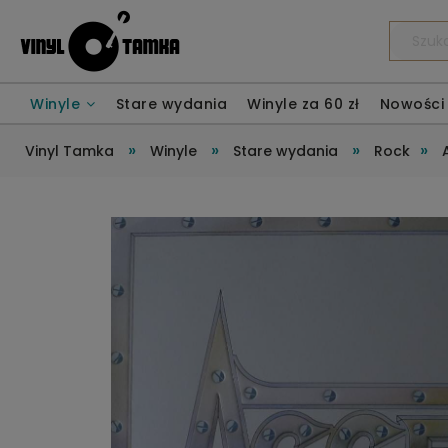
Winyle
Stare wydania
Winyle za 60 zł
Nowości
»
»
»
»
Vinyl Tamka
Winyle
Stare wydania
Rock