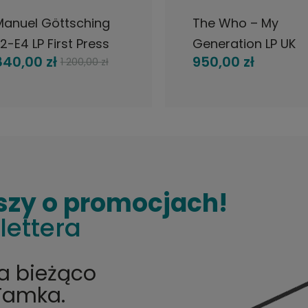
Manuel Göttsching
The Who – My
2-E4 LP First Press
Generation LP UK
840,00 zł
950,00 zł
1 200,00 zł
Krautrock
Brunswick 1965
MONO
szy o promocjach!
lettera
na bieżąco
Tamka.