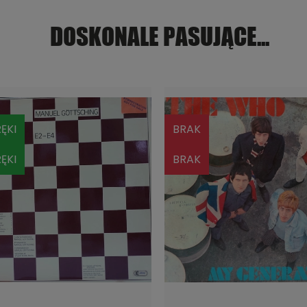
DOSKONALE PASUJĄCE...
ĘKI
BRAK
ĘKI
BRAK
DO KOSZYKA
POWIADOM O DOSTĘPNOŚ