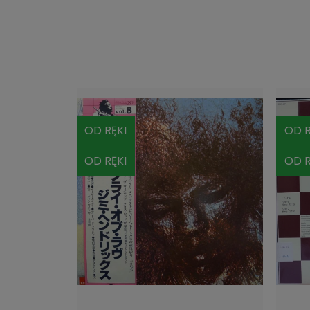
OD RĘKI
OD R
OD RĘKI
OD R
DO KOSZYKA