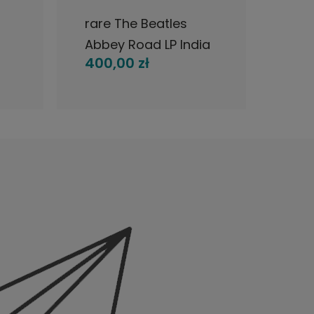
rare The Beatles
Burn
Abbey Road LP India
?– B
400,00 zł
375
1969
Iva
1970