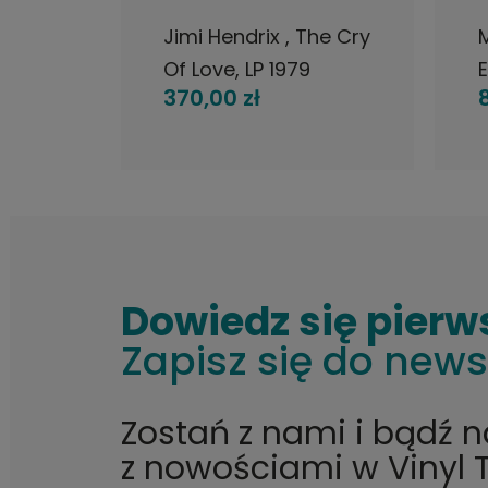
ver
Jimi Hendrix , The Cry
Of Love, LP 1979
E
370,00 zł
ł
Japan, Polydor, płyta
winylowa
Dowiedz się pierw
Zapisz się do news
Zostań z nami i bądź 
z nowościami w Vinyl 