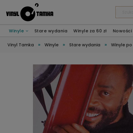
Winyle
Stare wydania
Winyle za 60 zł
Nowości
»
»
»
Vinyl Tamka
Winyle
Stare wydania
Winyle po 