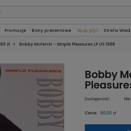
Promocje
Bony prezentowe
Skup płyt
Strefa Wied
»
60 zł
Bobby McFerrin - Simple Pleasures LP US 1988
Bobby Mc
Pleasure
Dostępność:
Nie
Cena:
60,00 zł