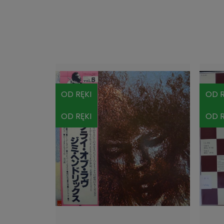
OD RĘKI
OD R
OD RĘKI
OD R
DO KOSZYKA