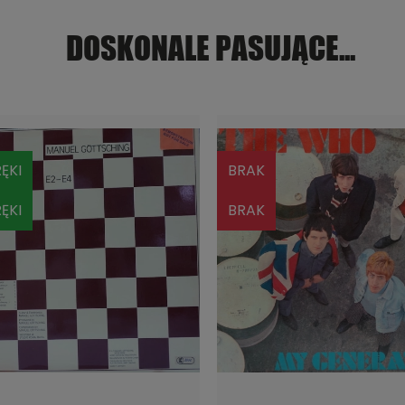
DOSKONALE PASUJĄCE...
ĘKI
BRAK
ĘKI
BRAK
DO KOSZYKA
POWIADOM O DOSTĘPNOŚ