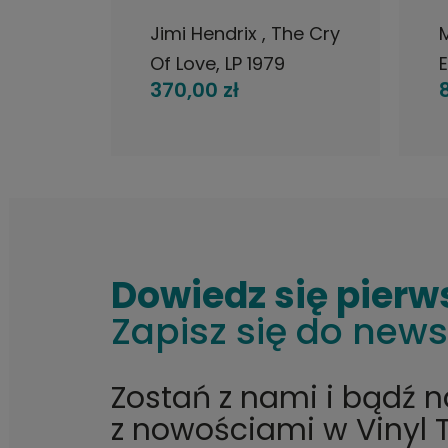
ver
Jimi Hendrix , The Cry
Of Love, LP 1979
E
370,00 zł
ł
Japan, Polydor, płyta
winylowa
Dowiedz się pierw
Zapisz się do news
Zostań z nami i bądź 
z nowościami w Vinyl 