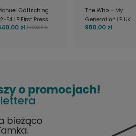
Manuel Göttsching
The Who – My
2-E4 LP First Press
Generation LP UK
840,00 zł
950,00 zł
1 200,00 zł
Krautrock
Brunswick 1965
MONO
szy o promocjach!
lettera
na bieżąco
Tamka.