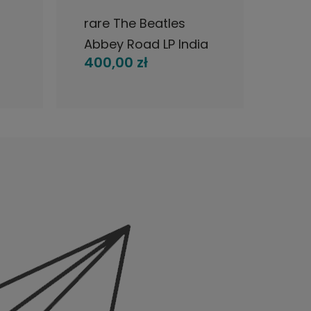
rare The Beatles
Burn
Abbey Road LP India
?– B
400,00 zł
375
1969
Iva
1970