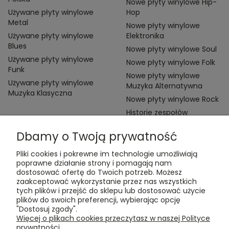
Nowe płyty winylowe Hip-
Używane płyty winylowe
Hop
Metal
Nowe płyty winylowe
Używane płyty winylowe
Elektronika
Blues
Nowe płyty winylowe Soul
Używane płyty winylowe
Nowe płyty winylowe Folk
Funk
Nowe płyty winylowe
Używane płyty winylowe
Muzyka Alternatywna
Muzyka Klasyczna
Nowe płyty winylowe Rock
Historie zespołów
Dbamy o Twoją prywatność
Pliki cookies i pokrewne im technologie umożliwiają
poprawne działanie strony i pomagają nam
dostosować ofertę do Twoich potrzeb. Możesz
zaakceptować wykorzystanie przez nas wszystkich
Kontakt:
tych plików i przejść do sklepu lub dostosować użycie
t:
+48 609 155 327
plików do swoich preferencji, wybierając opcję
e:
vinyltamka@gmail.com
"Dostosuj zgody".
ul. Chmielna 20, 00-020 Warszawa
Więcej o plikach cookies przeczytasz w naszej Polityce
prywatności.