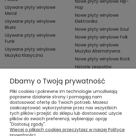
Nowe płyty winylowe Hip-
Używane płyty winylowe
Hop
Metal
Nowe płyty winylowe
Używane płyty winylowe
Elektronika
Blues
Nowe płyty winylowe Soul
Używane płyty winylowe
Nowe płyty winylowe Folk
Funk
Nowe płyty winylowe
Używane płyty winylowe
Muzyka Alternatywna
Muzyka Klasyczna
Nowe płyty winylowe Rock
Historie zespołów
Dbamy o Twoją prywatność
Pliki cookies i pokrewne im technologie umożliwiają
poprawne działanie strony i pomagają nam
dostosować ofertę do Twoich potrzeb. Możesz
zaakceptować wykorzystanie przez nas wszystkich
Kontakt:
tych plików i przejść do sklepu lub dostosować użycie
t:
+48 609 155 327
plików do swoich preferencji, wybierając opcję
e:
vinyltamka@gmail.com
"Dostosuj zgody".
ul. Chmielna 20, 00-020 Warszawa
Więcej o plikach cookies przeczytasz w naszej Polityce
prywatności.