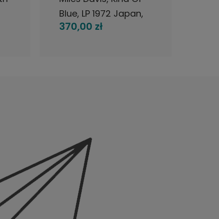
Blue, LP 1972 Japan,
Brew
370,00 zł
560
f
CBS/Sony, płyta
CBS
winylowa
Qua
le