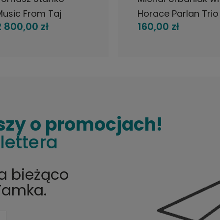
Music From Taj
Horace Parlan Trio
2 800,00 zł
160,00 zł
Mahal And Karla
Take Good Care o
aves LP 1980 Finland
my Heart LP 1984
olish jazz, płyta
Scandinavia Steep
winylowa
Chase polish jazz
szy o promocjach!
lettera
na bieżąco
Tamka.