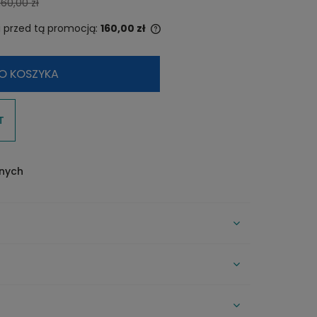
160,00 zł
kosztów płatności
i przed tą promocją:
160,00 zł
 produkt jest sprzedawany krócej
O KOSZYKA
 dni, wyświetlana jest najniższa
od momentu, kiedy produkt
ł się w sprzedaży.
T
onych
CENA NIE ZAWIERA EWENTUALNYCH
KOSZTÓW PŁATNOŚCI