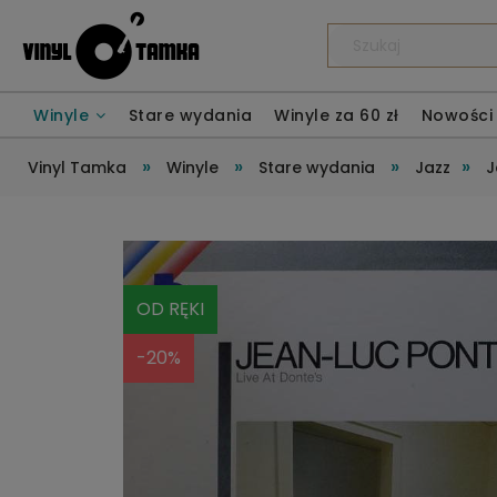
Winyle
Stare wydania
Winyle za 60 zł
Nowości
»
»
»
»
Vinyl Tamka
Winyle
Stare wydania
Jazz
J
OD RĘKI
-20%