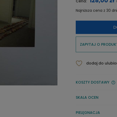
128,00 zł
Cena:
Najniższa cena z 30 dn
Jeżeli
D
niż 30
cena 
pojawi
ZAPYTAJ O PRODUK
dodaj do ulubi
KOSZTY DOSTAWY
SKALA OCEN
PIELĘGNACJA