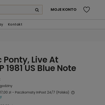
MOJE KONTO
zy
Kontakt
 Ponty, Live At
P 1981 US Blue Note
k
 godziny
17,00 zł
- Paczkomaty InPost 24/7
(Polska)
wy
Cena nie zawiera ewentualnych