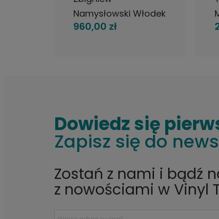
Namysłowski Włodek
960,00 zł
nni
Gulgowski Pop
 Vol.
Workshop Song Of
C
n,
The Pterodactyl, LP
p
ket
1974 Sweden,
Grammofonverket,
płyta winylowa
Dowiedz się pierw
Zapisz się do news
Zostań z nami i bądź 
z nowościami w Vinyl 