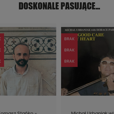
DOSKONALE PASUJĄCE...
K
BRAK
K
BRAK
K
BRAK
POWIADOM O DOSTĘPNOŚCI
POWIADOM O DOSTĘPNOŚ
Tomasz Stańko -
Michał Urbaniak wi