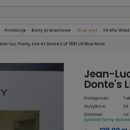
Promocje
Bony prezentowe
Skup płyt
Strefa Wied
ean-Luc Ponty, Live At Donte's LP 1981 US Blue Note
Jean-Luc
Donte's L
Dostępność:
Ta
Wysyłka w:
24
Dostawa:
od 
sprawdź formy dosta