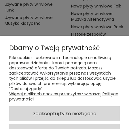
Używane płyty winylowe
Nowe płyty winylowe Folk
Funk
Nowe płyty winylowe
Używane płyty winylowe
Muzyka Alternatywna
Muzyka Klasyczna
Nowe płyty winylowe Rock
Historie zespołów
Dbamy o Twoją prywatność
Pliki cookies i pokrewne im technologie umożliwiają
poprawne działanie strony i pomagają nam
dostosować ofertę do Twoich potrzeb. Możesz
zaakceptować wykorzystanie przez nas wszystkich
Kontakt:
tych plików i przejść do sklepu lub dostosować użycie
t:
+48 609 155 327
plików do swoich preferencji, wybierając opcję
e:
vinyltamka@gmail.com
"Dostosuj zgody".
ul. Chmielna 20, 00-020 Warszawa
Więcej o plikach cookies przeczytasz w naszej Polityce
prywatności.
ZAMÓWIENIA
zaakceptuj tylko niezbędne
POMOC