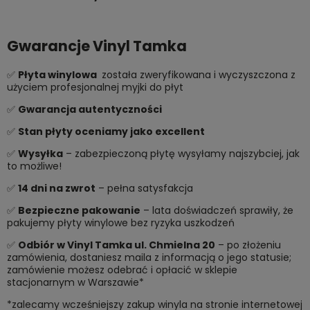
Gwarancje Vinyl Tamka
✅
Płyta winylowa
została zweryfikowana i wyczyszczona z
użyciem profesjonalnej myjki do płyt
✅
Gwarancja autentyczności
✅
Stan płyty oceniamy jako excellent
✅
Wysyłka
– zabezpieczoną płytę wysyłamy najszybciej, jak
to możliwe!
✅
14 dni na zwrot
– pełna satysfakcja
✅
Bezpieczne pakowanie
– lata doświadczeń sprawiły, że
pakujemy płyty winylowe bez ryzyka uszkodzeń
✅
Odbiór w Vinyl Tamka ul. Chmielna 20
– po złożeniu
zamówienia, dostaniesz maila z informacją o jego statusie;
zamówienie możesz odebrać i opłacić w sklepie
stacjonarnym w Warszawie*
*zalecamy wcześniejszy zakup winyla na stronie internetowej