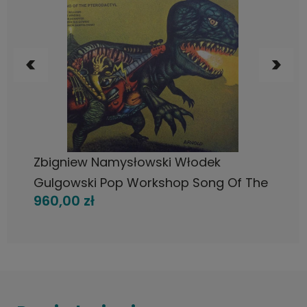
DO KOSZYKA
Zbigniew Namysłowski Włodek
Gulgowski Pop Workshop Song Of The
960,00 zł
Pterodactyl, LP 1974 Sweden,
Grammofonverket, płyta winylowa