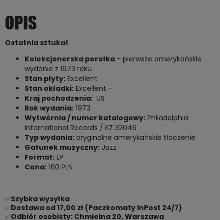
OPIS
Ostatnia sztuka!
Kolekcjonerska perełka
– pierwsze amerykańskie
wydanie z 1973 roku
Stan płyty:
Excellent
Stan okładki:
Excellent -
Kraj pochodzenia:
US
Rok wydania:
1973
Wytwórnia / numer katalogowy:
Philadelphia
International Records / KZ 32046
Typ wydania:
oryginalne amerykańskie tłoczenie
Gatunek muzyczny:
Jazz
Format:
LP
Cena:
160 PLN
✅
Szybka wysyłka
✅
Dostawa od 17,00 zł (Paczkomaty InPost 24/7)
✅
Odbiór osobisty: Chmielna 20, Warszawa