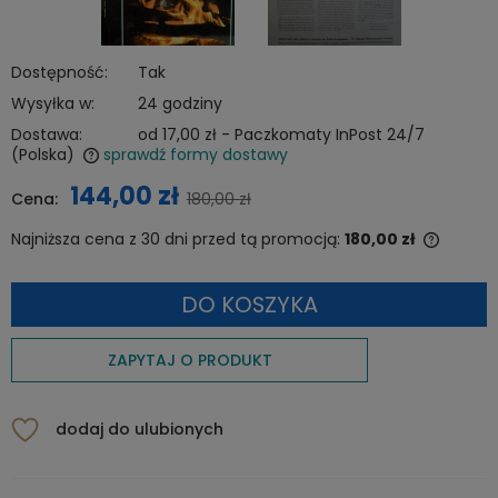
Dostępność:
Tak
Wysyłka w:
24 godziny
Dostawa:
od 17,00 zł
- Paczkomaty InPost 24/7
(Polska)
sprawdź formy dostawy
Cena nie zawiera ewentualnych kosztów płatności
144,00 zł
Cena:
180,00 zł
Najniższa cena z 30 dni przed tą promocją:
180,00 zł
Jeżeli 
niż 30 
DO KOSZYKA
cena o
pojawił
ZAPYTAJ O PRODUKT
dodaj do ulubionych