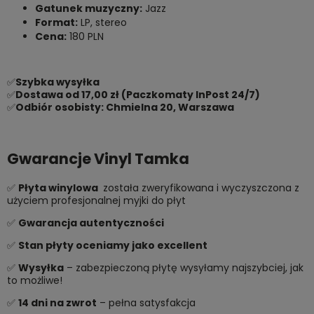
Gatunek muzyczny:
Jazz
Format:
LP, stereo
Cena:
180 PLN
✅
Szybka wysyłka
✅
Dostawa od 17,00 zł (Paczkomaty InPost 24/7)
✅
Odbiór osobisty: Chmielna 20, Warszawa
Gwarancje Vinyl Tamka
✅
Płyta winylowa
została zweryfikowana i wyczyszczona z
użyciem profesjonalnej myjki do płyt
✅
Gwarancja autentyczności
✅
Stan płyty oceniamy jako excellent
✅
Wysyłka
– zabezpieczoną płytę wysyłamy najszybciej, jak
to możliwe!
✅
14 dni na zwrot
– pełna satysfakcja