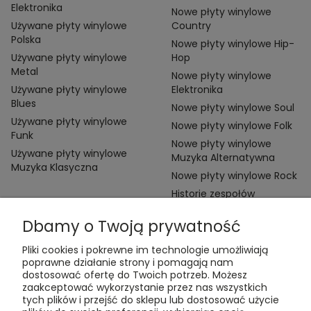
Elektronika
Nowe płyty winylowe
Używane płyty winylowe
Country
Polska
Nowe płyty winylowe Hip-
Używane płyty winylowe
Hop
Metal
Nowe płyty winylowe
Używane płyty winylowe
Elektronika
Blues
Nowe płyty winylowe Soul
Używane płyty winylowe
Nowe płyty winylowe Folk
Funk
Nowe płyty winylowe
Używane płyty winylowe
Muzyka Alternatywna
Muzyka Klasyczna
Nowe płyty winylowe Rock
Historie zespołów
Dbamy o Twoją prywatność
Pliki cookies i pokrewne im technologie umożliwiają
poprawne działanie strony i pomagają nam
dostosować ofertę do Twoich potrzeb. Możesz
zaakceptować wykorzystanie przez nas wszystkich
Kontakt:
tych plików i przejść do sklepu lub dostosować użycie
t:
+48 609 155 327