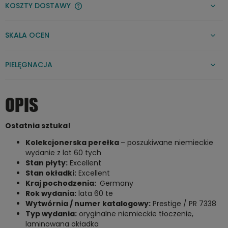
KOSZTY DOSTAWY
CENA NIE ZAWIERA EWENTUALNYCH KOSZTÓW PŁATNOŚCI
SKALA OCEN
PIELĘGNACJA
OPIS
Ostatnia sztuka!
Kolekcjonerska perełka
– poszukiwane niemieckie
wydanie z lat 60 tych
Stan płyty:
Excellent
Stan okładki:
Excellent
Kraj pochodzenia:
Germany
Rok wydania:
lata 60 te
Wytwórnia / numer katalogowy:
Prestige / PR 7338
Typ wydania:
oryginalne niemieckie tłoczenie,
laminowana okładka