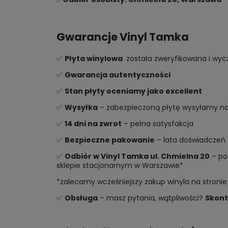
Gwarancje Vinyl Tamka
✅
Płyta winylowa
została zweryfikowana i wycz
✅
Gwarancja autentyczności
✅
Stan płyty oceniamy jako excellent
✅
Wysyłka
– zabezpieczoną płytę wysyłamy najs
✅
14 dni na zwrot
– pełna satysfakcja
✅
Bezpieczne pakowanie
– lata doświadczeń 
✅
Odbiór w Vinyl Tamka ul. Chmielna 20
– po 
sklepie stacjonarnym w Warszawie*
*zalecamy wcześniejszy zakup winyla na stronie
✅
Obsługa
– masz pytania, wątpliwości?
Skont