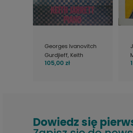
PNOŚCI
POWIADOM O DOSTĘPNOŚCI
nd
Georges Ivanovitch
k A
Gurdjieff, Keith
105,00 zł
ing LP
Jarrett - Sacred
E
Hymns, LP 1980
E
polish
Germany ECM
Dowiedz się pierw
Zapisz się do news