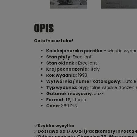
OPIS
Ostatnia sztuka!
Kolekcjonerska perełka
– włoskie wydan
Stan płyty:
Excellent
Stan okładki:
Excellent -
Kraj pochodzenia:
Italy
Rok wydania:
1993
Wytwórnia / numer katalogowy:
Liuto R
Typ wydania:
oryginalne włoskie tłoczeni
Gatunek muzyczny:
Jazz
Format:
LP, stereo
Cena:
360 PLN
✅
Szybka wysyłka
✅
Dostawa od 17,00 zł (Paczkomaty InPost 24
✅
Odbiór osobisty: Chmielna 20, Warszawa