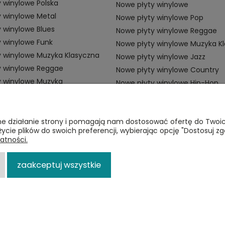
 winylowe Polska
Nowe płyty winylowe
 winylowe Metal
Nowe płyty winylowe Pop
 winylowe Blues
Nowe płyty winylowe Reggae
 winylowe Funk
Nowe płyty winylowe Muzyka K
y winylowe Muzyka Klasyczna
Nowe płyty winylowe Jazz
y winylowe Reggae
Nowe płyty winylowe Country
y winylowe Muzyka
Nowe płyty winylowe Hip-Hop
ZAMÓWIENIA
P
awne działanie strony i pomagają nam dostosować ofertę do Two
życie plików do swoich preferencji, wybierając opcję "Dostosuj zg
Płatności
Re
atności.
i
Dostawa
Po
zaakceptuj wszystkie
Zwroty
p
Sklep internetowy Shoper.pl