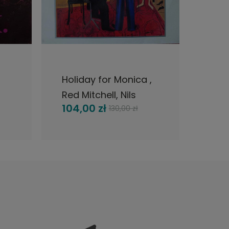
CI
DO KOSZYKA
Holiday for Monica ,
Janu
Red Mitchell, Nils
And 
104,00 zł
216,
130,00 zł
Sandstrom, Horace
Poli
Parlan LP 1983
1967
Sweden