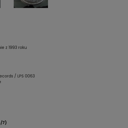
ie z 1993 roku
ecords / LPS 0063
e
/7)