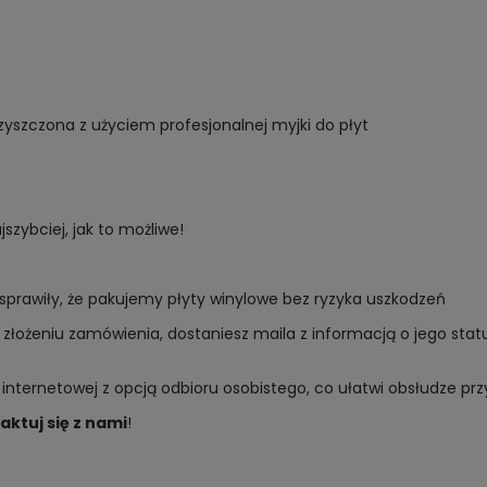
yszczona z użyciem profesjonalnej myjki do płyt
zybciej, jak to możliwe!
sprawiły, że pakujemy płyty winylowe bez ryzyka uszkodzeń
złożeniu zamówienia, dostaniesz maila z informacją o jego sta
 internetowej z opcją odbioru osobistego, co ułatwi obsłudze p
aktuj się z nami
!