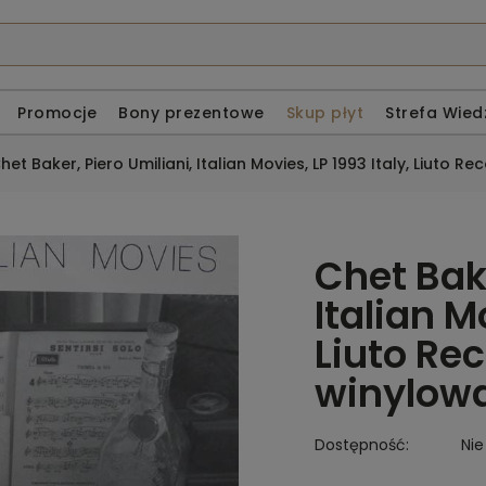
Promocje
Bony prezentowe
Skup płyt
Strefa Wied
het Baker, Piero Umiliani, Italian Movies, LP 1993 Italy, Liuto R
Chet Bake
Italian M
Liuto Rec
winylow
Dostępność:
Nie