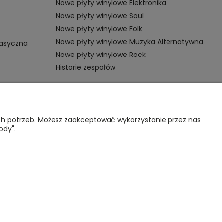
Nowe płyty winylowe Elektronika
Nowe płyty winylowe Soul
Nowe płyty winylowe Folk
Nowe płyty winylowe Muzyka Alternatywna
lasyczna
Nowe płyty winylowe Rock
Historie zespołów
OMOC
VINYL TAMKA
ich potrzeb. Możesz zaakceptować wykorzystanie przez nas
ody".
gulamin sklepu
Poznajmy się
nternetowego
Kontakt
lityka
rywatności