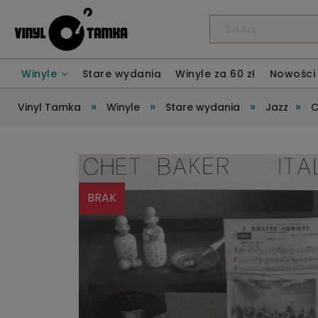
Winyle
Stare wydania
Winyle za 60 zł
Nowości
»
»
»
»
Vinyl Tamka
Winyle
Stare wydania
Jazz
C
BRAK