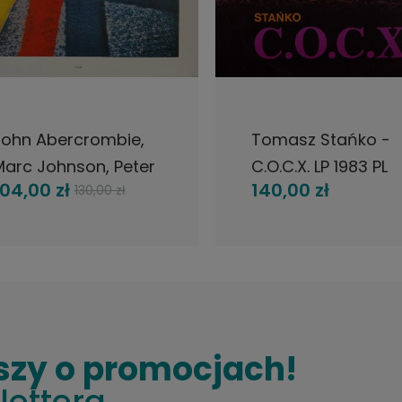
DO KOSZYKA
POWIADOM O DOSTĘPNOŚ
John Abercrombie,
Tomasz Stańko -
Marc Johnson, Peter
C.O.C.X. LP 1983 PL
104,00 zł
140,00 zł
130,00 zł
rskine, Current
Pronit
vents, LP 1986 USA
ECM
szy o promocjach!
lettera