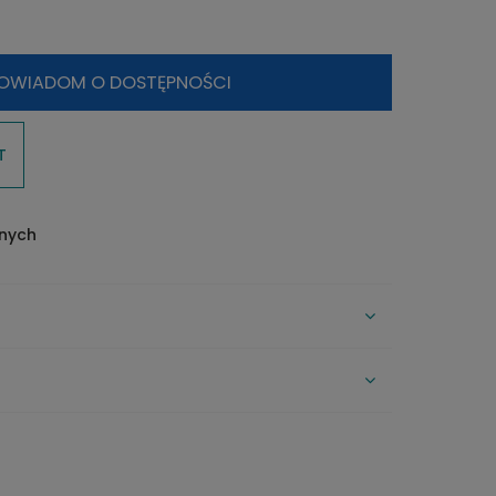
OWIADOM O DOSTĘPNOŚCI
T
onych