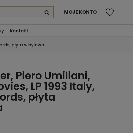
MOJE KONTO
zy
Kontakt
ecords, płyta winylowa
r, Piero Umiliani,
ovies, LP 1993 Italy,
ords, płyta
a