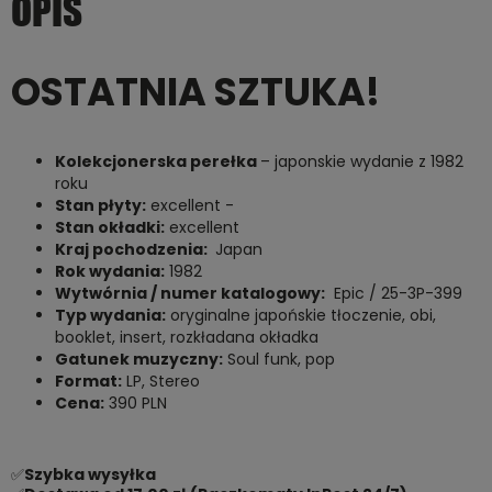
OPIS
OSTATNIA SZTUKA!
Kolekcjonerska perełka
– japonskie wydanie z 1982
roku
Stan płyty:
excellent -
Stan okładki:
excellent
Kraj pochodzenia:
Japan
Rok wydania:
1982
Wytwórnia / numer katalogowy:
Epic / 25-3P-399
Typ wydania:
oryginalne japońskie tłoczenie, obi,
booklet, insert, rozkładana okładka
Gatunek muzyczny:
Soul funk, pop
Format:
LP, Stereo
Cena:
390 PLN
✅
Szybka wysyłka