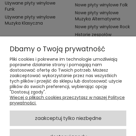
Używane płyty winylowe
Nowe płyty winylowe Folk
Funk
Nowe płyty winylowe
Używane płyty winylowe
Muzyka Alternatywna
Muzyka Klasyczna
Nowe płyty winylowe Rock
Historie zespołów
Dbamy o Twoją prywatność
Pliki cookies i pokrewne im technologie umożliwiają
poprawne działanie strony i pomagają nam
dostosować ofertę do Twoich potrzeb. Możesz
zaakceptować wykorzystanie przez nas wszystkich
Kontakt:
tych plików i przejść do sklepu lub dostosować użycie
t:
+48 609 155 327
plików do swoich preferencji, wybierając opcję
e:
vinyltamka@gmail.com
"Dostosuj zgody".
ul. Chmielna 20, 00-020 Warszawa
Więcej o plikach cookies przeczytasz w naszej Polityce
prywatności.
ZAMÓWIENIA
zaakceptuj tylko niezbędne
POMOC