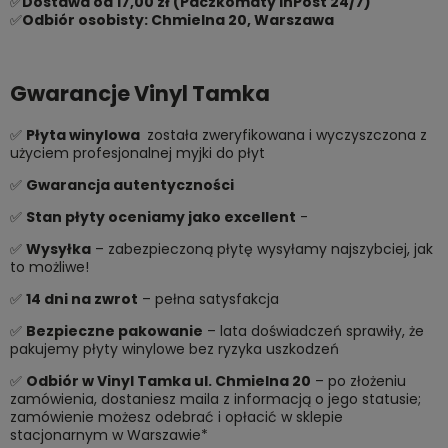
✅
Dostawa od 17,00 zł (Paczkomaty InPost 24/7)
✅
Odbiór osobisty: Chmielna 20, Warszawa
Gwarancje Vinyl Tamka
✅
Płyta winylowa
została zweryfikowana i wyczyszczona z
użyciem profesjonalnej myjki do płyt
✅
Gwarancja autentyczności
✅
Stan płyty oceniamy jako excellent
-
✅
Wysyłka
– zabezpieczoną płytę wysyłamy najszybciej, jak
to możliwe!
✅
14 dni na zwrot
– pełna satysfakcja
✅
Bezpieczne pakowanie
– lata doświadczeń sprawiły, że
pakujemy płyty winylowe bez ryzyka uszkodzeń
✅
Odbiór w Vinyl Tamka ul. Chmielna 20
– po złożeniu
zamówienia, dostaniesz maila z informacją o jego statusie;
zamówienie możesz odebrać i opłacić w sklepie
stacjonarnym w Warszawie*