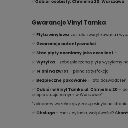
✅
Odbiór osobisty: Chmielna 20, Warszawa
Gwarancje Vinyl Tamka
✅
Płyta winylowa
została zweryfikowana i wycz
✅
Gwarancja autentyczności
✅
Stan płyty oceniamy jako excellent
-
✅
Wysyłka
– zabezpieczoną płytę wysyłamy najs
✅
14 dni na zwrot
– pełna satysfakcja
✅
Bezpieczne pakowanie
– lata doświadczeń 
✅
Odbiór w Vinyl Tamka ul. Chmielna 20
– po 
sklepie stacjonarnym w Warszawie*
*zalecamy wcześniejszy zakup winyla na stronie
✅
Obsługa
– masz pytania, wątpliwości?
Skont