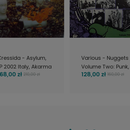
DO KOSZYKA
DO KOSZYKA
ressida - Asylum,
Various - Nuggets
P 2002 Italy, Akarma
Volume Two: Punk, 
168,00 zł
128,00 zł
210,00 zł
160,00 zł
1984 US, Rhino
Records