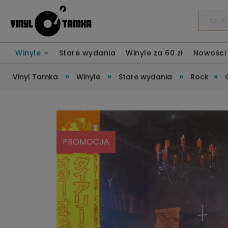
Winyle
Stare wydania
Winyle za 60 zł
Nowości
»
»
»
»
Vinyl Tamka
Winyle
Stare wydania
Rock
PROMOCJA