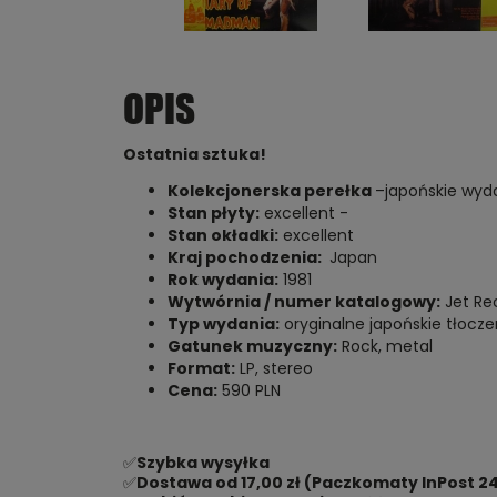
OPIS
Ostatnia sztuka!
Kolekcjonerska perełka
–japońskie wyda
Stan płyty:
excellent -
Stan okładki:
excellent
Kraj pochodzenia:
Japan
Rok wydania:
1981
Wytwórnia / numer katalogowy:
Jet Re
Typ wydania:
oryginalne japońskie tłoczeni
Gatunek muzyczny:
Rock, metal
Format:
LP, stereo
Cena:
590 PLN
✅
Szybka wysyłka
✅
Dostawa od 17,00 zł (Paczkomaty InPost 24