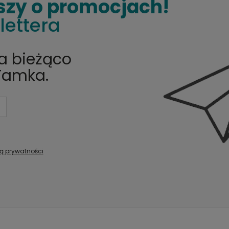
szy o promocjach!
lettera
na bieżąco
Tamka.
ką prywatności