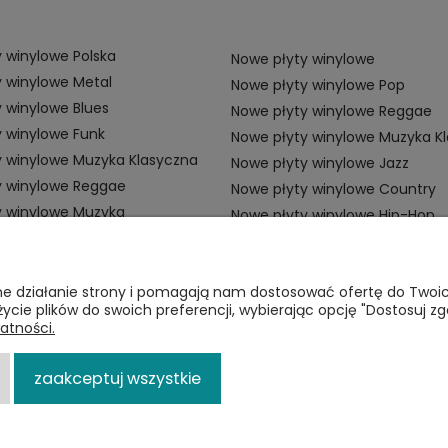
 winylowe Polska
Nowe płyty winylowe
 winylowe Metal
Nowe płyty winylowe Pop
 winylowe Blues
Nowe płyty winylowe Reggae
 winylowe Funk
Nowe płyty winylowe Muzyka K
y winylowe Muzyka Klasyczna
Nowe płyty winylowe Jazz
y winylowe Reggae
Nowe płyty winylowe Country
y winylowe Muzyka
Nowe płyty winylowe Hip-Hop
ZAMÓWIENIA
P
awne działanie strony i pomagają nam dostosować ofertę do Two
życie plików do swoich preferencji, wybierając opcję "Dostosuj zg
Płatności
Re
atności.
i
Dostawa
Po
zaakceptuj wszystkie
Zwroty
p