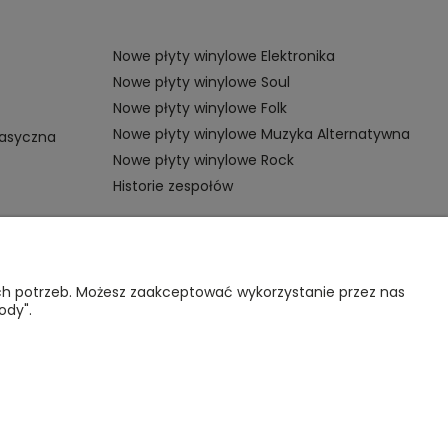
Nowe płyty winylowe Elektronika
Nowe płyty winylowe Soul
Nowe płyty winylowe Folk
Nowe płyty winylowe Muzyka Alternatywna
lasyczna
Nowe płyty winylowe Rock
Historie zespołów
OMOC
VINYL TAMKA
ich potrzeb. Możesz zaakceptować wykorzystanie przez nas
ody".
gulamin sklepu
Poznajmy się
nternetowego
Kontakt
lityka
rywatności