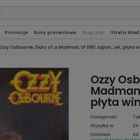
Promocje
Bony prezentowe
Skup płyt
Strefa Wied
Ozzy Osbourne, Diary of a Madman, LP 1981 Japan, Jet, płyta 
Ozzy Osb
Madman, 
płyta wi
Dostępność:
Ta
Wysyłka w:
24
Dostawa:
od 
sprawdź formy dosta