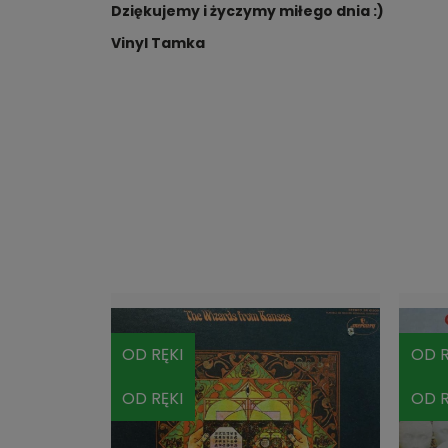
Dziękujemy i życzymy miłego dnia :)
Vinyl Tamka
OD RĘKI
OD R
OD RĘKI
OD R