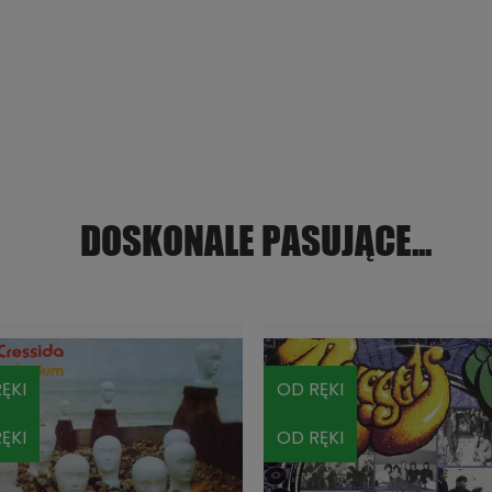
DOSKONALE PASUJĄCE...
ĘKI
OD RĘKI
ĘKI
OD RĘKI