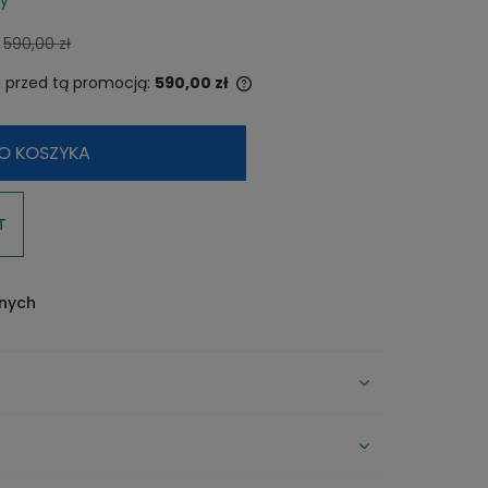
Cena nie zawiera ewentualnych
590,00 zł
kosztów płatności
i przed tą promocją:
590,00 zł
i produkt jest sprzedawany krócej
O KOSZYKA
 dni, wyświetlana jest najniższa
od momentu, kiedy produkt
ił się w sprzedaży.
T
onych
CENA NIE ZAWIERA EWENTUALNYCH
KOSZTÓW PŁATNOŚCI