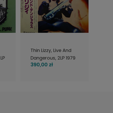
DO KOSZYKA
POWI
Thin Lizzy, Live And
Rag
LP
Dangerous, 2LP 1979
Ragn
390,00 zł
830
Japan, Vertigo, płyta
Swed
winylowa