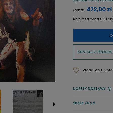
472,00 zł
Cena:
Najniższa cena z 30 dn
Jeżel
D
niż 30
cena 
pojaw
ZAPYTAJ O PRODUK
dodaj do ulubi
KOSZTY DOSTAWY
SKALA OCEN