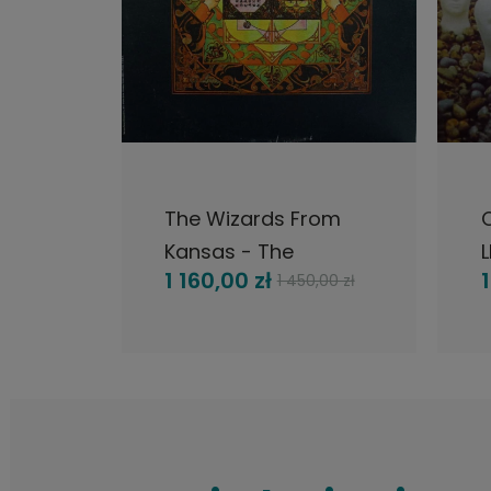
DO KOSZYKA
The Wizards From
C
y
Kansas - The
L
1 160,00 zł
1 450,00 zł
3
Wizards From
WWA,
Kansas, LP 1970 US,
Mercury