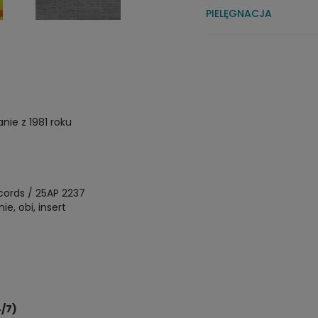
PIELĘGNACJA
nie z 1981 roku
cords / 25AP 2237
e, obi, insert
/7)