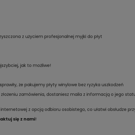
yszczona z użyciem profesjonalnej myjki do płyt
zybciej, jak to możliwe!
sprawiły, że pakujemy płyty winylowe bez ryzyka uszkodzeń
złożeniu zamówienia, dostaniesz maila z informacją o jego sta
 internetowej z opcją odbioru osobistego, co ułatwi obsłudze p
aktuj się z nami
!