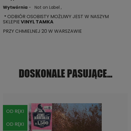
Wytwórnia
- Not on Label ,
ODBIÓR OSOBISTY MOŻLIWY JEST W NASZYM
*
SKLEPIE
VINYL TAMKA
PRZY CHMIELNEJ 20 W WARSZAWIE
DOSKONALE PASUJĄCE...
OD RĘKI
OD RĘKI