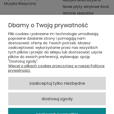
Muzyka Klasyczna
Nowe płyty winylowe Rock
Historie zespołów
Dbamy o Twoją prywatność
Pliki cookies i pokrewne im technologie umożliwiają
poprawne działanie strony i pomagają nam
dostosować ofertę do Twoich potrzeb. Możesz
zaakceptować wykorzystanie przez nas wszystkich
Kontakt:
tych plików i przejść do sklepu lub dostosować użycie
t:
+48 609 155 327
plików do swoich preferencji, wybierając opcję
e:
vinyltamka@gmail.com
"Dostosuj zgody".
ul. Chmielna 20, 00-020 Warszawa
Więcej o plikach cookies przeczytasz w naszej Polityce
prywatności.
ZAMÓWIENIA
zaakceptuj tylko niezbędne
POMOC
dostosuj zgody