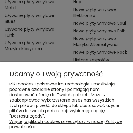
Używane płyty winylowe
Hop
Metal
Nowe płyty winylowe
Używane płyty winylowe
Elektronika
Blues
Nowe płyty winylowe Soul
Używane płyty winylowe
Nowe płyty winylowe Folk
Funk
Nowe płyty winylowe
Używane płyty winylowe
Muzyka Alternatywna
Muzyka Klasyczna
Nowe płyty winylowe Rock
Historie zespołów
Dbamy o Twoją prywatność
Pliki cookies i pokrewne im technologie umożliwiają
poprawne działanie strony i pomagają nam
dostosować ofertę do Twoich potrzeb. Możesz
zaakceptować wykorzystanie przez nas wszystkich
Kontakt:
tych plików i przejść do sklepu lub dostosować użycie
t:
+48 609 155 327
plików do swoich preferencji, wybierając opcję
e:
vinyltamka@gmail.com
"Dostosuj zgody".
ul. Chmielna 20, 00-020 Warszawa
Więcej o plikach cookies przeczytasz w naszej Polityce
prywatności.
ZAMÓWIENIA