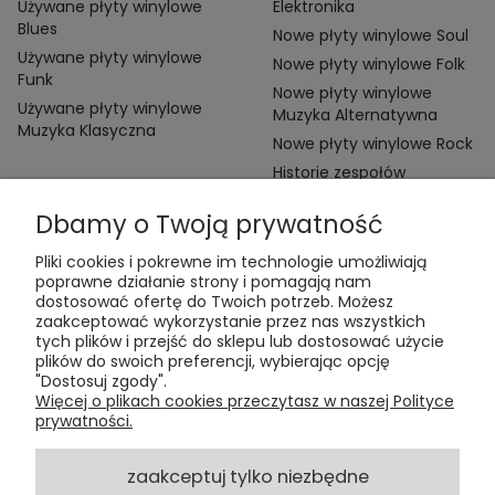
Używane płyty winylowe
Elektronika
Blues
Nowe płyty winylowe Soul
Używane płyty winylowe
Nowe płyty winylowe Folk
Funk
Nowe płyty winylowe
Używane płyty winylowe
Muzyka Alternatywna
Muzyka Klasyczna
Nowe płyty winylowe Rock
Historie zespołów
Dbamy o Twoją prywatność
Pliki cookies i pokrewne im technologie umożliwiają
poprawne działanie strony i pomagają nam
dostosować ofertę do Twoich potrzeb. Możesz
zaakceptować wykorzystanie przez nas wszystkich
Kontakt:
tych plików i przejść do sklepu lub dostosować użycie
t:
+48 609 155 327
plików do swoich preferencji, wybierając opcję
e:
vinyltamka@gmail.com
"Dostosuj zgody".
ul. Chmielna 20, 00-020 Warszawa
Więcej o plikach cookies przeczytasz w naszej Polityce
prywatności.
ZAMÓWIENIA
zaakceptuj tylko niezbędne