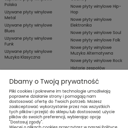
Polska
Nowe płyty winylowe Hip-
Używane płyty winylowe
Hop
Metal
Nowe płyty winylowe
Używane płyty winylowe
Elektronika
Blues
Nowe płyty winylowe Soul
Używane płyty winylowe
Nowe płyty winylowe Folk
Funk
Nowe płyty winylowe
Używane płyty winylowe
Muzyka Alternatywna
Muzyka Klasyczna
Nowe płyty winylowe Rock
Historie zespołów
Dbamy o Twoją prywatność
Pliki cookies i pokrewne im technologie umożliwiają
poprawne działanie strony i pomagają nam
dostosować ofertę do Twoich potrzeb. Możesz
zaakceptować wykorzystanie przez nas wszystkich
Kontakt:
tych plików i przejść do sklepu lub dostosować użycie
t:
+48 609 155 327
plików do swoich preferencji, wybierając opcję
e:
vinyltamka@gmail.com
"Dostosuj zgody".
ul. Chmielna 20, 00-020 Warszawa
Więcej o plikach cookies przeczytasz w naszej Polityce