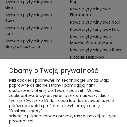
Używane płyty winylowe
Hop
Metal
Nowe płyty winylowe
Używane płyty winylowe
Elektronika
Blues
Nowe płyty winylowe Soul
Używane płyty winylowe
Nowe płyty winylowe Folk
Funk
Nowe płyty winylowe
Używane płyty winylowe
Muzyka Alternatywna
Muzyka Klasyczna
Nowe płyty winylowe Rock
Historie zespołów
Dbamy o Twoją prywatność
Pliki cookies i pokrewne im technologie umożliwiają
poprawne działanie strony i pomagają nam
dostosować ofertę do Twoich potrzeb. Możesz
zaakceptować wykorzystanie przez nas wszystkich
Kontakt:
tych plików i przejść do sklepu lub dostosować użycie
t:
+48 609 155 327
plików do swoich preferencji, wybierając opcję
e:
vinyltamka@gmail.com
"Dostosuj zgody".
ul. Chmielna 20, 00-020 Warszawa
Więcej o plikach cookies przeczytasz w naszej Polityce
prywatności.
ZAMÓWIENIA