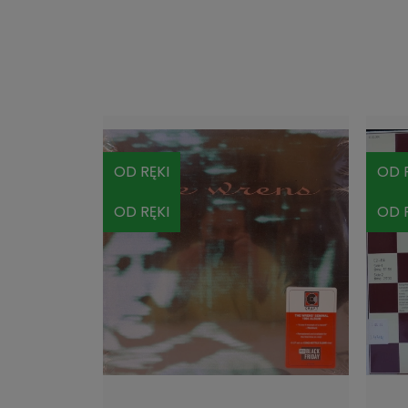
OD RĘKI
OD R
OD RĘKI
OD R
DO KOSZYKA