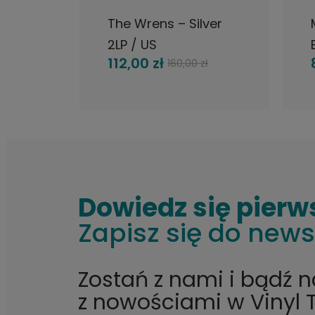
he
The Wrens – Silver
 LP
2LP / US
E
112,00 zł
 zł
160,00 zł
vest,
Dowiedz się pierw
Zapisz się do news
Zostań z nami i bądź 
z nowościami w Vinyl 