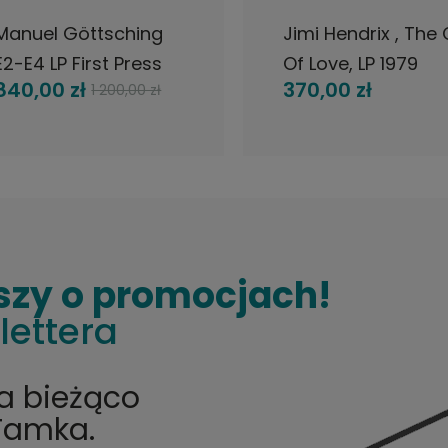
Manuel Göttsching
Jimi Hendrix , The 
2-E4 LP First Press
Of Love, LP 1979
840,00 zł
370,00 zł
1 200,00 zł
Krautrock
Japan, Polydor, pł
winylowa
szy o promocjach!
lettera
na bieżąco
Tamka.