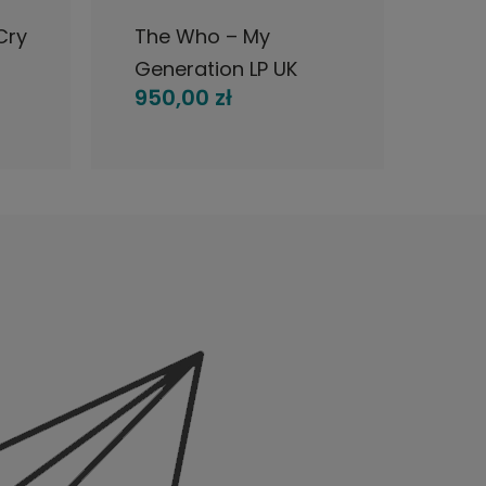
Cry
The Who – My
rare
Generation LP UK
Abbe
950,00 zł
400
yta
Brunswick 1965
1969
MONO