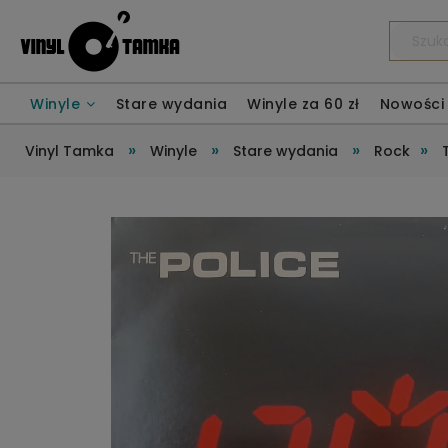
Winyle
Stare wydania
Winyle za 60 zł
Nowości
»
»
»
»
Vinyl Tamka
Winyle
Stare wydania
Rock