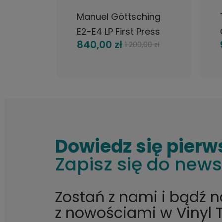
he Cry
Manuel Göttsching
E2-E4 LP First Press
G
840,00 zł
1 200,00 zł
 płyta
Krautrock
Dowiedz się pierw
Zapisz się do news
Zostań z nami i bądź 
z nowościami w Vinyl 