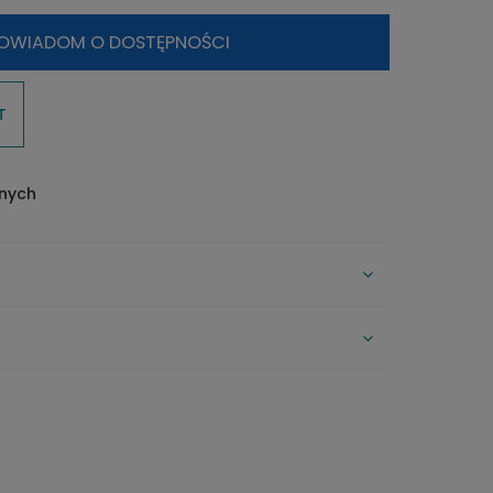
OWIADOM O DOSTĘPNOŚCI
T
onych