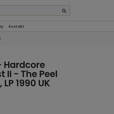
zy
Kontakt
K
- Hardcore
 II - The Peel
, LP 1990 UK