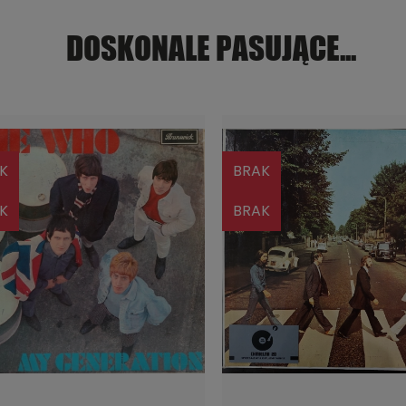
DOSKONALE PASUJĄCE...
K
BRAK
K
BRAK
POWIADOM O DOSTĘPNOŚCI
POWIADOM O DOSTĘPNOŚ