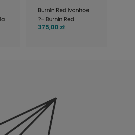
Burnin Red Ivanhoe
Ome
ia
?– Burnin Red
LP D
375,00 zł
300
Ivanhoe LP Denmark
per
1970
PLA