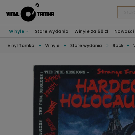
Winyle
Stare wydania
Winyle za 60 zł
Nowości
»
»
»
»
Vinyl Tamka
Winyle
Stare wydania
Rock