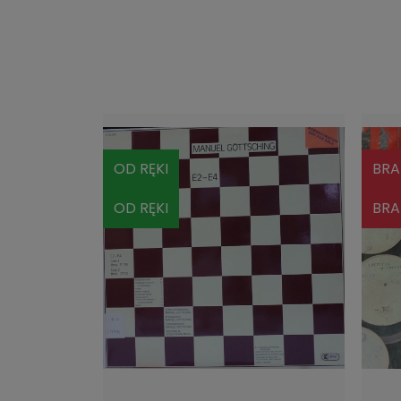
OD RĘKI
BRA
OD RĘKI
BRA
DO KOSZYKA