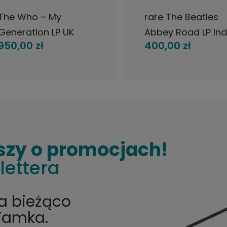
The Who – My
rare The Beatles
eneration LP UK
Abbey Road LP Ind
950,00 zł
400,00 zł
Brunswick 1965
1969
MONO
szy o promocjach!
lettera
na bieżąco
Tamka.