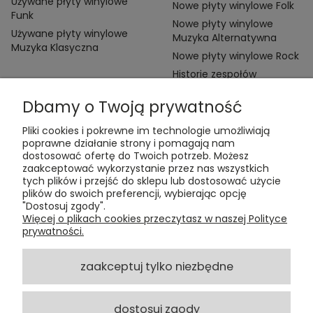
Używane płyty winylowe
Nowe płyty winylowe Folk
Funk
Nowe płyty winylowe
Używane płyty winylowe
Muzyka Alternatywna
Muzyka Klasyczna
Nowe płyty winylowe Rock
Historie zespołów
Dbamy o Twoją prywatność
Pliki cookies i pokrewne im technologie umożliwiają
poprawne działanie strony i pomagają nam
dostosować ofertę do Twoich potrzeb. Możesz
zaakceptować wykorzystanie przez nas wszystkich
Kontakt:
tych plików i przejść do sklepu lub dostosować użycie
t:
+48 609 155 327
plików do swoich preferencji, wybierając opcję
e:
vinyltamka@gmail.com
"Dostosuj zgody".
ul. Chmielna 20, 00-020 Warszawa
Więcej o plikach cookies przeczytasz w naszej Polityce
prywatności.
ZAMÓWIENIA
zaakceptuj tylko niezbędne
POMOC
dostosuj zgody