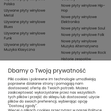
Polska
Nowe płyty winylowe Hip-
Używane płyty winylowe
Hop
Metal
Nowe płyty winylowe
Używane płyty winylowe
Elektronika
Blues
Nowe płyty winylowe Soul
Używane płyty winylowe
Nowe płyty winylowe Folk
Funk
Nowe płyty winylowe
Używane płyty winylowe
Muzyka Alternatywna
Muzyka Klasyczna
Nowe płyty winylowe Rock
Historie zespołów
Dbamy o Twoją prywatność
Pliki cookies i pokrewne im technologie umożliwiają
poprawne działanie strony i pomagają nam
dostosować ofertę do Twoich potrzeb. Możesz
zaakceptować wykorzystanie przez nas wszystkich
Kontakt:
tych plików i przejść do sklepu lub dostosować użycie
t:
+48 609 155 327
plików do swoich preferencji, wybierając opcję
e:
vinyltamka@gmail.com
"Dostosuj zgody".
ul. Chmielna 20, 00-020 Warszawa
Więcej o plikach cookies przeczytasz w naszej Polityce