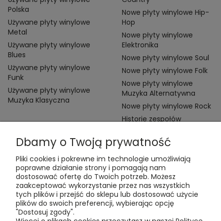
Polska
Nowe płyty winylowe Hip-
Używane płyty winylowe
Hop
Metal
Nowe płyty winylowe
Używane płyty winylowe
Elektronika
Blues
Nowe płyty winylowe Soul
Używane płyty winylowe
Nowe płyty winylowe Folk
Funk
Nowe płyty winylowe
Używane płyty winylowe
Muzyka Alternatywna
Muzyka Klasyczna
Nowe płyty winylowe Rock
Historie zespołów
Dbamy o Twoją prywatność
Pliki cookies i pokrewne im technologie umożliwiają
poprawne działanie strony i pomagają nam
dostosować ofertę do Twoich potrzeb. Możesz
zaakceptować wykorzystanie przez nas wszystkich
Kontakt:
tych plików i przejść do sklepu lub dostosować użycie
t:
+48 609 155 327
plików do swoich preferencji, wybierając opcję
e:
vinyltamka@gmail.com
"Dostosuj zgody".
ul. Chmielna 20, 00-020 Warszawa