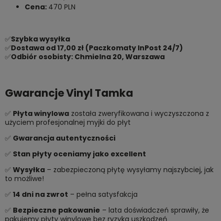
Cena:
470 PLN
✅
Szybka wysyłka
✅
Dostawa od 17,00 zł (Paczkomaty InPost 24/7)
✅
Odbiór osobisty: Chmielna 20, Warszawa
Gwarancje Vinyl Tamka
✅
Płyta winylowa
została zweryfikowana i wyczyszczona z
użyciem profesjonalnej myjki do płyt
✅
Gwarancja autentyczności
✅
Stan płyty oceniamy jako excellent
✅
Wysyłka
– zabezpieczoną płytę wysyłamy najszybciej, jak
to możliwe!
✅
14 dni na zwrot
– pełna satysfakcja
✅
Bezpieczne pakowanie
– lata doświadczeń sprawiły, że
pakujemy płyty winylowe bez ryzyka uszkodzeń