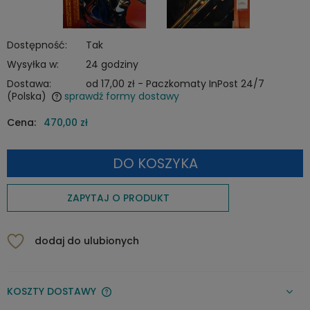
Dostępność:
Tak
Wysyłka w:
24 godziny
Dostawa:
od 17,00 zł
- Paczkomaty InPost 24/7
(Polska)
sprawdź formy dostawy
Cena nie zawiera ewentualnych kosztów płatności
Cena:
470,00 zł
DO KOSZYKA
ZAPYTAJ O PRODUKT
dodaj do ulubionych
KOSZTY DOSTAWY
CENA NIE ZAWIERA EWENTUALNYCH KOSZTÓW PŁATNOŚCI