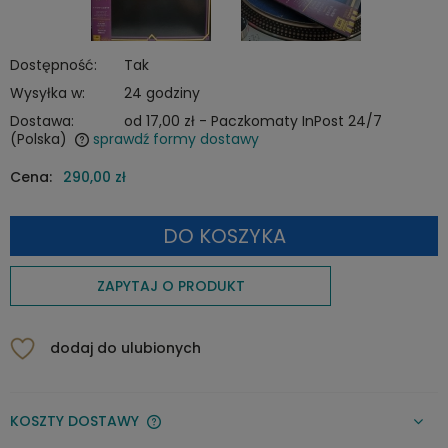
Dostępność:
Tak
Wysyłka w:
24 godziny
Dostawa:
od 17,00 zł
- Paczkomaty InPost 24/7
(Polska)
sprawdź formy dostawy
Cena nie zawiera ewentualnych kosztów płatności
Cena:
290,00 zł
DO KOSZYKA
ZAPYTAJ O PRODUKT
dodaj do ulubionych
KOSZTY DOSTAWY
CENA NIE ZAWIERA EWENTUALNYCH KOSZTÓW PŁATNOŚCI