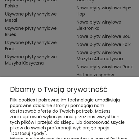
Polska
Nowe płyty winylowe Hip-
Używane płyty winylowe
Hop
Metal
Nowe płyty winylowe
Używane płyty winylowe
Elektronika
Blues
Nowe płyty winylowe Soul
Używane płyty winylowe
Nowe płyty winylowe Folk
Funk
Nowe płyty winylowe
Używane płyty winylowe
Muzyka Alternatywna
Muzyka Klasyczna
Nowe płyty winylowe Rock
Historie zespołów
Dbamy o Twoją prywatność
Pliki cookies i pokrewne im technologie umożliwiają
poprawne działanie strony i pomagają nam
dostosować ofertę do Twoich potrzeb. Możesz
zaakceptować wykorzystanie przez nas wszystkich
Kontakt:
tych plików i przejść do sklepu lub dostosować użycie
t:
+48 609 155 327
plików do swoich preferencji, wybierając opcję
e:
vinyltamka@gmail.com
"Dostosuj zgody".
ul. Chmielna 20, 00-020 Warszawa