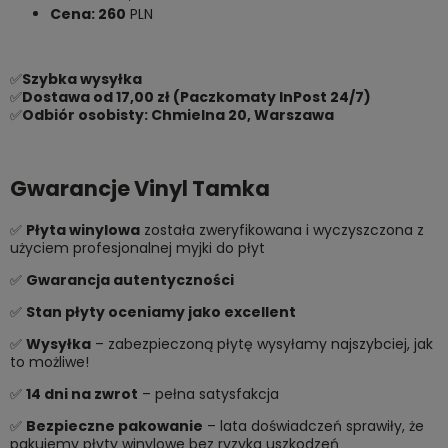
Cena: 260
PLN
✅
Szybka wysyłka
✅
Dostawa od 17,00 zł (Paczkomaty InPost 24/7)
✅
Odbiór osobisty: Chmielna 20, Warszawa
Gwarancje Vinyl Tamka
✅
Płyta winylowa
została zweryfikowana i wyczyszczona z
użyciem profesjonalnej myjki do płyt
✅
Gwarancja autentyczności
✅
Stan płyty oceniamy jako excellent
✅
Wysyłka
– zabezpieczoną płytę wysyłamy najszybciej, jak
to możliwe!
✅
14 dni na zwrot
– pełna satysfakcja
✅
Bezpieczne pakowanie
– lata doświadczeń sprawiły, że
pakujemy płyty winylowe bez ryzyka uszkodzeń