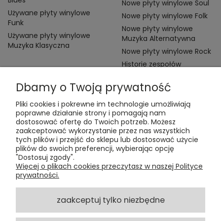
Blues
Nowe płyty winylowe Soul
Używane płyty winylowe
Nowe płyty winylowe Folk
Funk
Nowe płyty winylowe
Używane płyty winylowe
Muzyka Alternatywna
Muzyka Klasyczna
Nowe płyty winylowe Rock
Historie zespołów
Dbamy o Twoją prywatność
Pliki cookies i pokrewne im technologie umożliwiają
poprawne działanie strony i pomagają nam
dostosować ofertę do Twoich potrzeb. Możesz
zaakceptować wykorzystanie przez nas wszystkich
Kontakt:
tych plików i przejść do sklepu lub dostosować użycie
t:
+48 609 155 327
plików do swoich preferencji, wybierając opcję
e:
vinyltamka@gmail.com
"Dostosuj zgody".
ul. Chmielna 20, 00-020 Warszawa
Więcej o plikach cookies przeczytasz w naszej Polityce
prywatności.
ZAMÓWIENIA
zaakceptuj tylko niezbędne