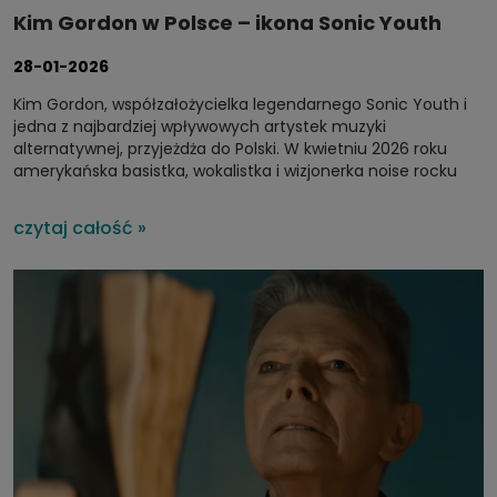
Kim Gordon w Polsce – ikona Sonic Youth
powraca z dwoma koncertami w 2026 roku
28-01-2026
Kim Gordon, współzałożycielka legendarnego Sonic Youth i
jedna z najbardziej wpływowych artystek muzyki
alternatywnej, przyjeżdża do Polski. W kwietniu 2026 roku
amerykańska basistka, wokalistka i wizjonerka noise rocku
wystąpi w dwóch miastach: 20 kwietnia we Wrocławiu i 21
kwietnia w Warszawie. Dla fanów muzyki eksperymentalnej i
czytaj całość »
wszystkich, którzy chcą doświadczyć na żywo głosu artystki,
która zdefiniowała brzmienie undergroundu lat 80. i 90., to
wyjątkowa okazja.