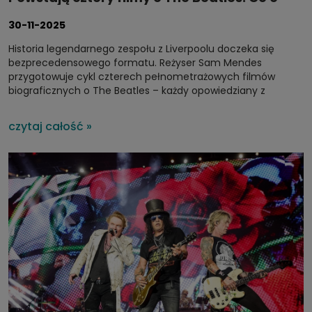
nich wiemy?
30-11-2025
Historia legendarnego zespołu z Liverpoolu doczeka się
bezprecedensowego formatu. Reżyser Sam Mendes
przygotowuje cykl czterech pełnometrażowych filmów
biograficznych o The Beatles – każdy opowiedziany z
perspektywy innego członka zespołu. To pierwszy raz, kiedy
The Beatles i Apple Corps udzielili pełnych praw do historii
czytaj całość »
życia muzyków oraz ich legendarnego katalogu
muzycznego.