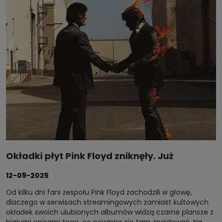
Okładki płyt Pink Floyd zniknęły. Już
wiadomo, co się z nimi stało
12-09-2025
Od kilku dni fani zespołu Pink Floyd zachodzili w głowę,
dlaczego w serwisach streamingowych zamiast kultowych
okładek swoich ulubionych albumów widzą czarne plansze z