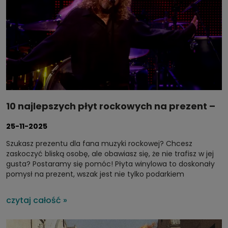
10 najlepszych płyt rockowych na prezent –
klasyka, którą pokocha niemal każde ucho
25-11-2025
Szukasz prezentu dla fana muzyki rockowej? Chcesz
zaskoczyć bliską osobę, ale obawiasz się, że nie trafisz w jej
gusta? Postaramy się pomóc! Płyta winylowa to doskonały
pomysł na prezent, wszak jest nie tylko podarkiem
fizycznym, ale przede wszystkim – sentymentalnym i
emocjonalnym. Wybraliśmy 10 albumów, które regularnie
czytaj całość »
zasilają półki kolejnych pokoleń kolekcjonerów. Zapraszamy
na krótką wycieczkę od brzmień psychodelicznych po
czyste rockowe riffy – tu każdy znajdzie coś dla siebie.