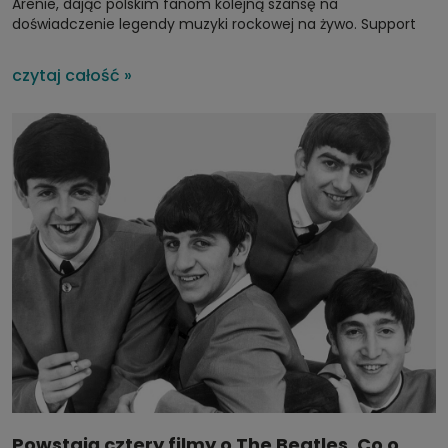
Arenie, dając polskim fanom kolejną szansę na
doświadczenie legendy muzyki rockowej na żywo. Support
podczas tego wieczoru zapewni brytyjska grupa Jayler,
tworząc muzyczne święto dla miłośników mocnych
czytaj całość »
brzmień.
Powstają cztery filmy o The Beatles. Co o