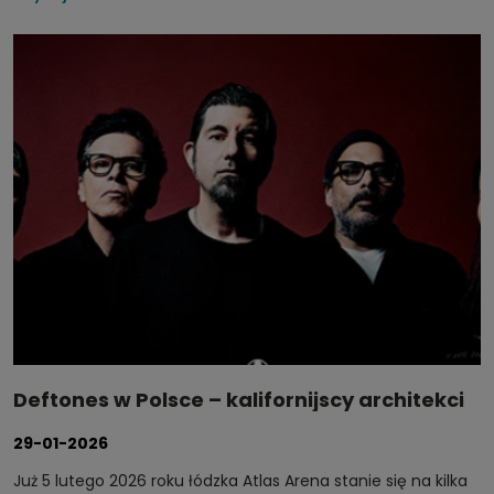
kształtuje brzmienie muzyki alternatywnej.
Deftones w Polsce – kalifornijscy architekci
metalu alternatywnego zagrają w Łodzi
29-01-2026
Już 5 lutego 2026 roku łódzka Atlas Arena stanie się na kilka