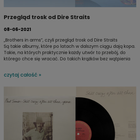
Przegląd trosk od Dire Straits
08-06-2021
„Brothers in arms”, czyli przegląd trosk od Dire Straits
Są takie albumy, które po latach w dalszym ciągu dają kopa.
Takie, na których praktycznie każdy utwór to przebój, do
którego chce się wracać. Do takich krążków bez wątpienia
należy „Brothers in arms” zespołu Dire Straits. Teksty
napisane przez lidera grupy – Marka Knopflera – a także
czytaj całość »
wokal i partie gitarowe przez niego nagrane to majstersztyk,
który przeszedł już do historii i zapewne jeszcze na długo w
niej pozostanie.