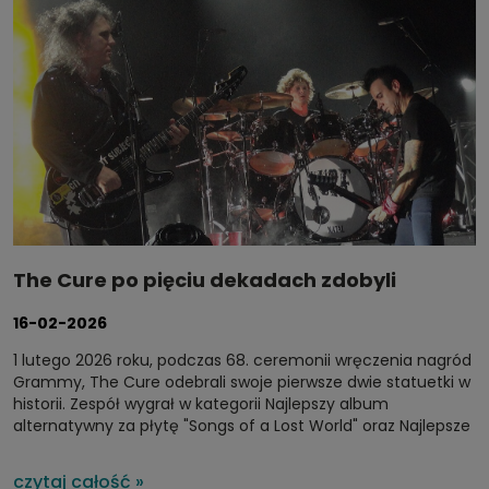
The Cure po pięciu dekadach zdobyli
pierwsze Grammy w historii
16-02-2026
1 lutego 2026 roku, podczas 68. ceremonii wręczenia nagród
Grammy, The Cure odebrali swoje pierwsze dwie statuetki w
historii. Zespół wygrał w kategorii Najlepszy album
alternatywny za płytę
"Songs of a Lost World"
oraz Najlepsze
wykonanie alternatywne za singiel "Alone". To przełomowy
moment dla brytyjskiej legendy, która od blisko pięciu dekad
czytaj całość »