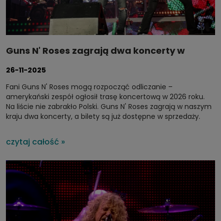
Guns N' Roses zagrają dwa koncerty w
Gliwicach – 20 lat od swojego pierwszego
26-11-2025
występu w Polsce!
Fani Guns N' Roses mogą rozpocząć odliczanie –
amerykański zespół ogłosił trasę koncertową w 2026 roku.
Na liście nie zabrakło Polski. Guns N' Roses zagrają w naszym
kraju dwa koncerty, a bilety są już dostępne w sprzedaży.
czytaj całość »