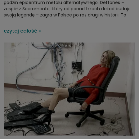
godzin epicentrum metalu alternatywnego. Deftones –
zespół z Sacramento, który od ponad trzech dekad buduje
swoją legendę – zagra w Polsce po raz drugi w historii. To
wyjątkowa okazja: poprzedni koncert odbył się w sierpniu 2011
roku w warszawskim Amfiteatrze w Parku Sowińskiego. Bilety
czytaj całość »
na lutowy występ wyprzedały się w ekspresowym tempie, co
najlepiej świadczy o wadze tego wydarzenia. Support
zapewnią Denzel Curry i Drug Church.