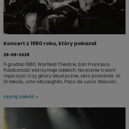
Koncert z 1980 roku, który pokazał
niedowiarkom, do czego jest zdolna gitara
25-05-2026
5 grudnia 1980, Warfield Theatre, San Francisco.
Publiczność wstrzymuje oddech. Na scenie trzech
mężczyzn, trzy gitary akustyczne, zero powtórek. Al
Di Meola, John McLaughlin, Paco de Lucía. Wieczór,
który na zawsze zmieni myślenie o możliwościach
gitary.
czytaj całość »