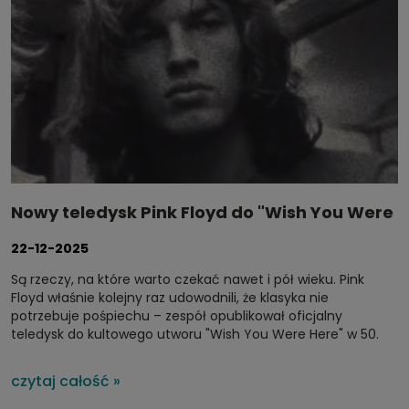
Nowy teledysk Pink Floyd do "Wish You Were
Here" – 50 lat od premiery sięgnięto po
22-12-2025
niezwykłe ujęcia
Są rzeczy, na które warto czekać nawet i pół wieku. Pink
Floyd właśnie kolejny raz udowodnili, że klasyka nie
potrzebuje pośpiechu – zespół opublikował oficjalny
teledysk do kultowego utworu "Wish You Were Here" w 50.
rocznicę wydania płyty o tym samym tytule. Klip, który trafił
do sieci w połowie grudnia 2025 roku, powstał z archiwaliów
czytaj całość »
zespołu i animowanych scen, przypominając, że niektóre
historie nigdy nie tracą mocy.