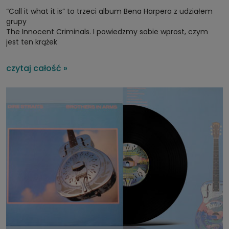
“Call it what it is” to trzeci album Bena Harpera z udziałem
grupy
The Innocent Criminals. I powiedzmy sobie wprost, czym
jest ten krążek
– to kawał dobrego rocka.
czytaj całość »