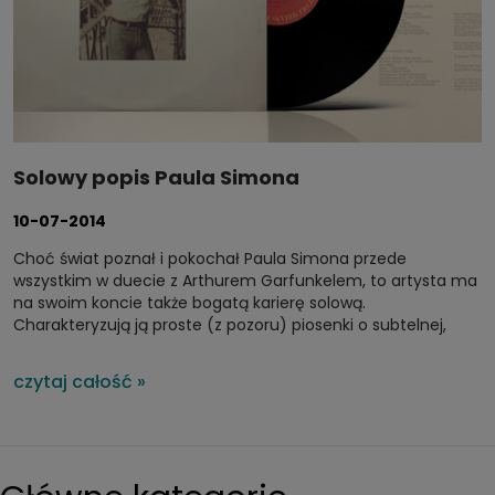
Solowy popis Paula Simona
10-07-2014
Choć świat poznał i pokochał Paula Simona przede
wszystkim w duecie z Arthurem Garfunkelem, to artysta ma
na swoim koncie także bogatą karierę solową.
Charakteryzują ją proste (z pozoru) piosenki o subtelnej,
przyjemnej dla ucha warstwie muzycznej i wyjątkowy kojący
wokal. To właśnie wybrzmiewa w jednej z najlepszych moim
czytaj całość »
zdaniem piosenek Simona – Still crazy after all these years –
która znajduje się na albumie o tym samym tytule. Krążek
kryje jednak również inne, zdecydowanie warte uwagi
utwory.