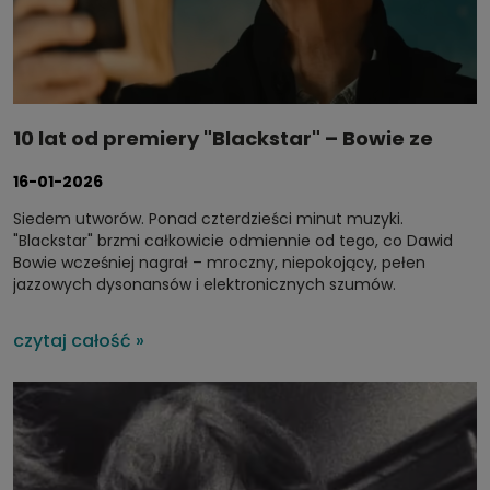
10 lat od premiery "Blackstar" – Bowie ze
śmierci zrobił arcydzieło
16-01-2026
Siedem utworów. Ponad czterdzieści minut muzyki.
"Blackstar" brzmi całkowicie odmiennie od tego, co Dawid
Bowie wcześniej nagrał – mroczny, niepokojący, pełen
jazzowych dysonansów i elektronicznych szumów.
Saksofony Donny'ego McCaslina brzmią jak skowyt, rytmy
wydają się jakieś połamane. Coś w tym albumie niepokoi,
czytaj całość »
ale to Bowie – artysta, który całą karierę budował na
nieprzewidywalności.