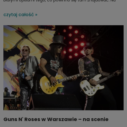
białymi opisami tego, co powinno się tam znajdować. Na
szczęście tajemnica została rozwiązana – zabieg był
przemyślaną akcja marketingową związaną z 50. rocznicą
czytaj całość »
legendarnego albumu "Wish You Were Here".
Guns N' Roses w Warszawie – na scenie
spotkają się dwie legendy